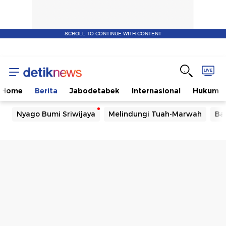
SCROLL TO CONTINUE WITH CONTENT
Home
Berita
Jabodetabek
Internasional
Hukum
Nyago Bumi Sriwijaya
Melindungi Tuah-Marwah
Ba