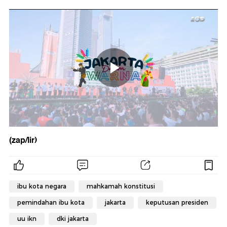
(zap/lir)
ibu kota negara
mahkamah konstitusi
pemindahan ibu kota
jakarta
keputusan presiden
uu ikn
dki jakarta