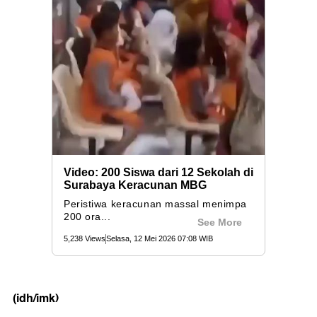
(idh/imk)