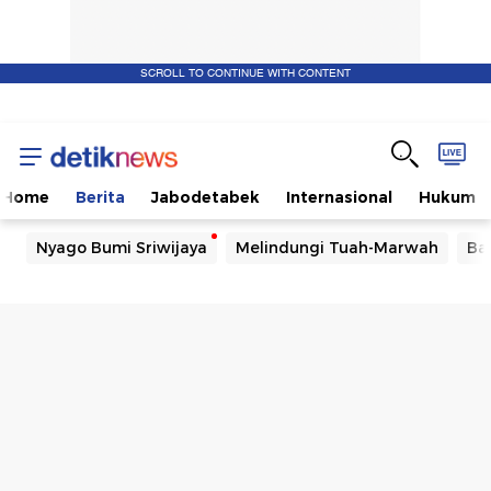
SCROLL TO CONTINUE WITH CONTENT
Home
Berita
Jabodetabek
Internasional
Hukum
Nyago Bumi Sriwijaya
Melindungi Tuah-Marwah
Ba