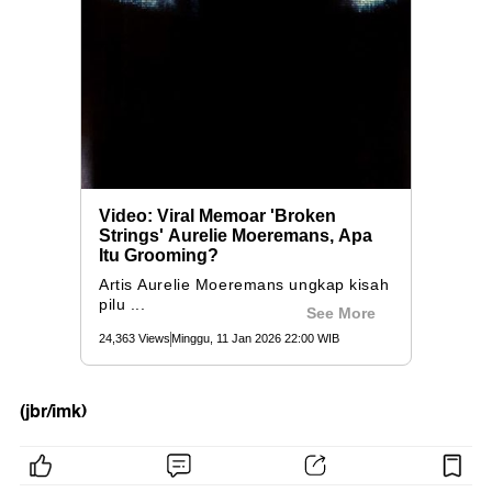
(jbr/imk)