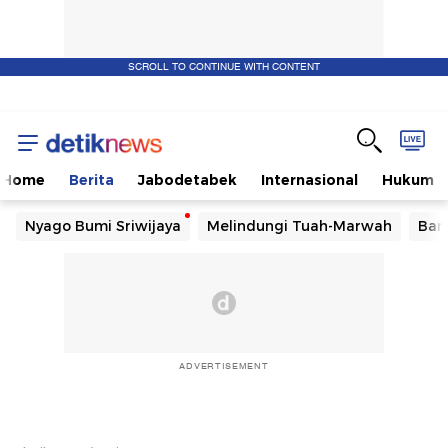
SCROLL TO CONTINUE WITH CONTENT
Home
Berita
Jabodetabek
Internasional
Hukum
Nyago Bumi Sriwijaya
Melindungi Tuah-Marwah
Ban
ADVERTISEMENT