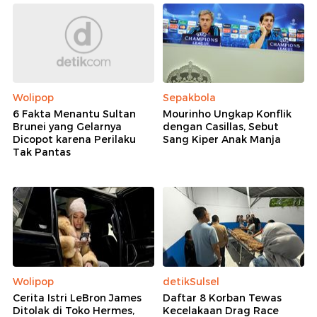
Wolipop
Sepakbola
6 Fakta Menantu Sultan
Mourinho Ungkap Konflik
Brunei yang Gelarnya
dengan Casillas, Sebut
Dicopot karena Perilaku
Sang Kiper Anak Manja
Tak Pantas
Wolipop
detikSulsel
Cerita Istri LeBron James
Daftar 8 Korban Tewas
Ditolak di Toko Hermes,
Kecelakaan Drag Race