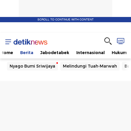
SCROLL TO CONTINUE WITH CONTENT
Home
Berita
Jabodetabek
Internasional
Hukum
Nyago Bumi Sriwijaya
Melindungi Tuah-Marwah
Ba