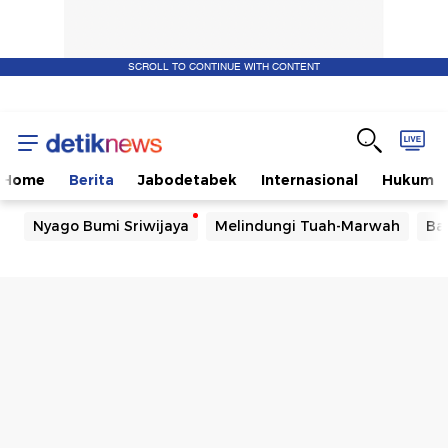
SCROLL TO CONTINUE WITH CONTENT
Home
Berita
Jabodetabek
Internasional
Hukum
Nyago Bumi Sriwijaya
Melindungi Tuah-Marwah
Ba