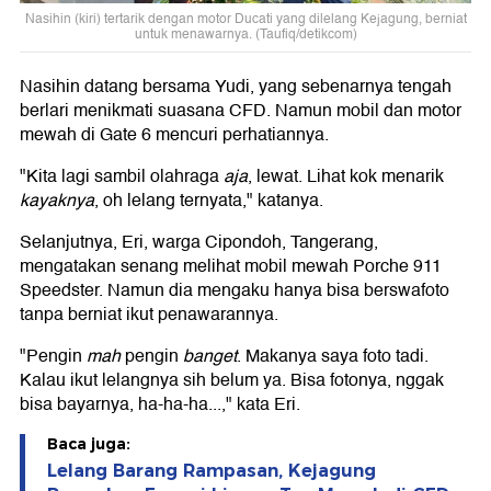
Nasihin (kiri) tertarik dengan motor Ducati yang dilelang Kejagung, berniat
untuk menawarnya. (Taufiq/detikcom)
Nasihin datang bersama Yudi, yang sebenarnya tengah
berlari menikmati suasana CFD. Namun mobil dan motor
mewah di Gate 6 mencuri perhatiannya.
"Kita lagi sambil olahraga
aja
, lewat. Lihat kok menarik
kayaknya
, oh lelang ternyata," katanya.
Selanjutnya, Eri, warga Cipondoh, Tangerang,
mengatakan senang melihat mobil mewah Porche 911
Speedster. Namun dia mengaku hanya bisa berswafoto
tanpa berniat ikut penawarannya.
"Pengin
mah
pengin
banget
. Makanya saya foto tadi.
Kalau ikut lelangnya sih belum ya. Bisa fotonya, nggak
bisa bayarnya, ha-ha-ha...," kata Eri.
Baca juga:
Lelang Barang Rampasan, Kejagung