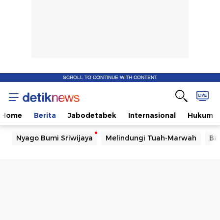
SCROLL TO CONTINUE WITH CONTENT
Home
Berita
Jabodetabek
Internasional
Hukum
Nyago Bumi Sriwijaya
Melindungi Tuah-Marwah
Ba