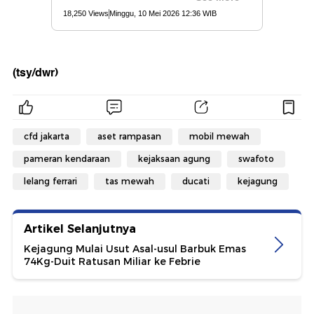
(tsy/dwr)
cfd jakarta
aset rampasan
mobil mewah
pameran kendaraan
kejaksaan agung
swafoto
lelang ferrari
tas mewah
ducati
kejagung
Artikel Selanjutnya
Kejagung Mulai Usut Asal-usul Barbuk Emas
74Kg-Duit Ratusan Miliar ke Febrie