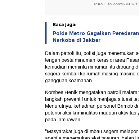
SCROLL TO CONTINUE WIT
Baca juga:
Polda Metro Gagalkan Peredaran
Narkoba di Jakbar
Dalam patroli itu, polisi juga menemuka
tengah pesta minuman keras di area Pasa
kemudian meminta minuman itu dibuang 
segera kembali ke rumah masing-masing d
gangguan keamanan.
Kombes Henik mengatakan patroli malam t
langkah preventif untuk menjaga situasi t
Menurutnya, kehadiran personel Brimob
potensi aksi kriminalitas maupun aktivit
pada jam rawan.
"Masyarakat juga diimbau segera melapor 
apabila menemukan aksi tawuran, balap l