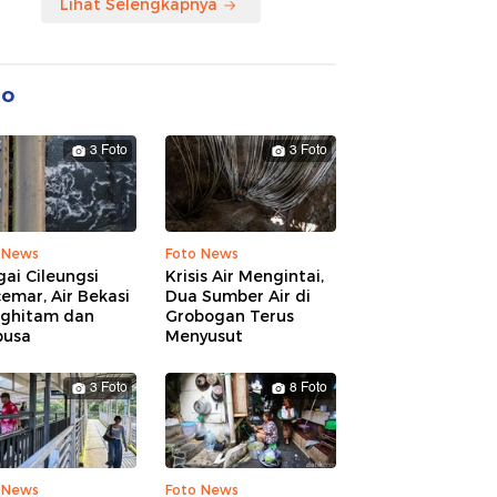
Lihat Selengkapnya
to
3 Foto
3 Foto
 News
Foto News
ai Cileungsi
Krisis Air Mengintai,
emar, Air Bekasi
Dua Sumber Air di
ghitam dan
Grobogan Terus
busa
Menyusut
3 Foto
8 Foto
 News
Foto News