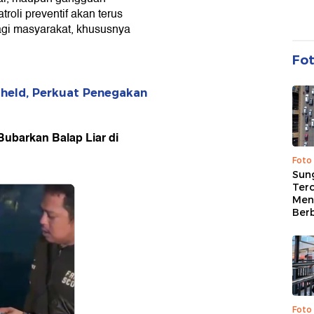
roli preventif akan terus
gi masyarakat, khususnya
Fo
held, Perkuat Penegakan
Bubarkan Balap Liar di
Foto
Sung
Terc
Men
Ber
Foto