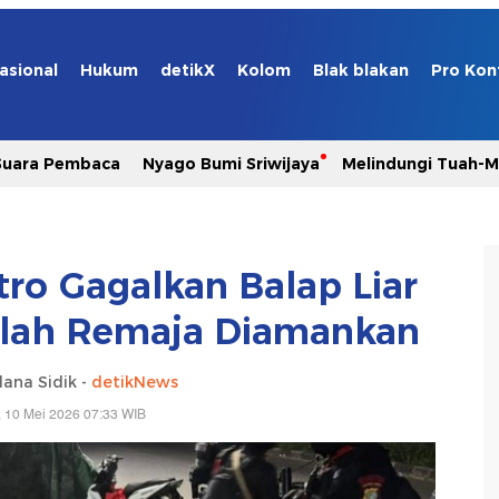
asional
Hukum
detikX
Kolom
Blak blakan
Pro Kon
Suara Pembaca
Nyago Bumi Sriwijaya
Melindungi Tuah-
ro Gagalkan Balap Liar
mlah Remaja Diamankan
lana Sidik -
detikNews
 10 Mei 2026 07:33 WIB