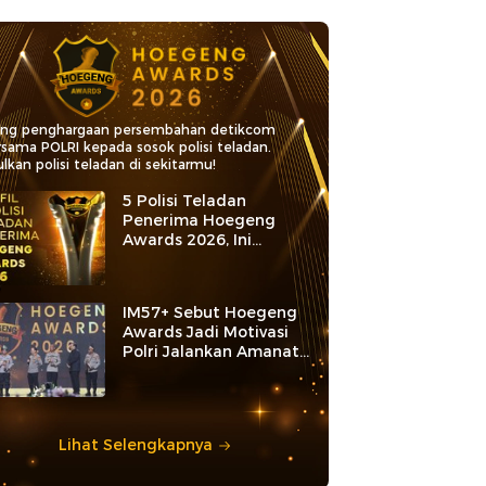
ang penghargaan persembahan detikcom
rsama POLRI kepada sosok polisi teladan.
lkan polisi teladan di sekitarmu!
5 Polisi Teladan
Penerima Hoegeng
Awards 2026, Ini
Kategori dan Kiprahnya
IM57+ Sebut Hoegeng
Awards Jadi Motivasi
Polri Jalankan Amanat
Konstitusi
Lihat Selengkapnya