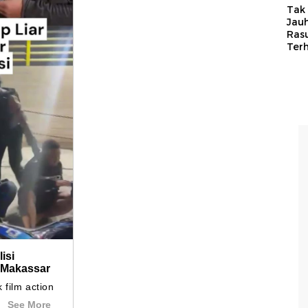
Tak 
Jauh
Ras
Ter