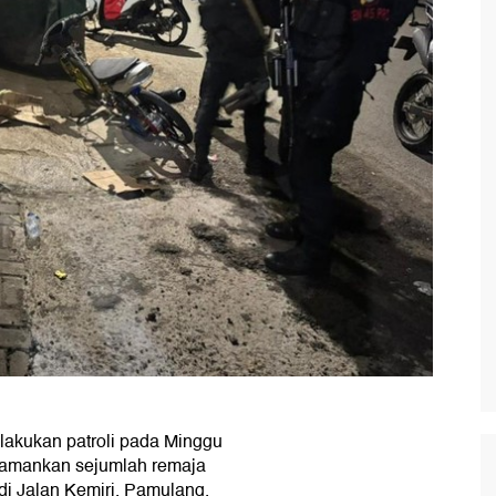
akukan patroli pada Minggu
mengamankan sejumlah remaja
di Jalan Kemiri, Pamulang,