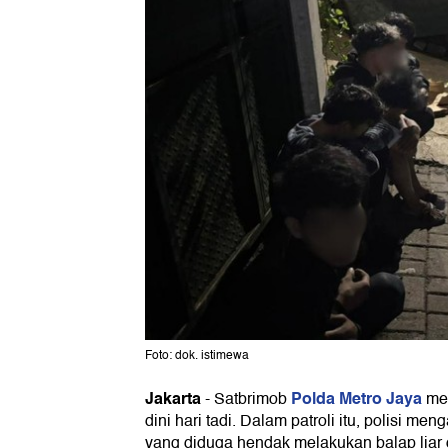
Foto: dok. istimewa
Jakarta
Polda Metro Jaya
-
Satbrimob
mel
dini hari tadi. Dalam patroli itu, polisi 
yang diduga hendak melakukan balap liar 