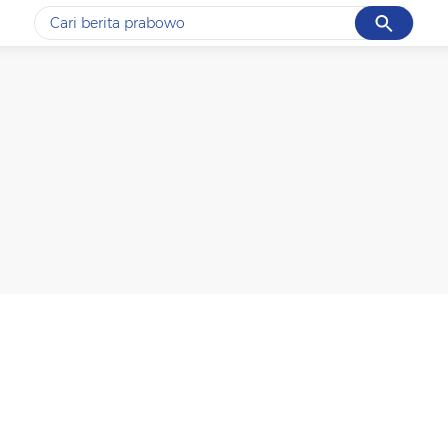
Cancel
Yang sedang ramai dicari
#1
gempa hari ini
#2
demo
#3
gempa
#4
iran
#5
prabowo
Promoted
Terakhir yang dicari
Loading...