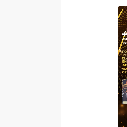
Aj
be
Usu