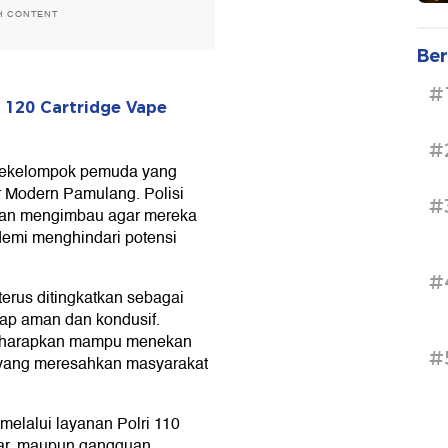
H CONTENT
Ber
#
 120 Cartridge Vape
#
n sekelompok pemuda yang
r Modern Pamulang. Polisi
#
dan mengimbau agar mereka
emi menghindari potensi
#
erus ditingkatkan sebagai
etap aman dan kondusif.
 diharapkan mampu menekan
#
as yang meresahkan masyarakat
melalui layanan Polri 110
iar, maupun gangguan