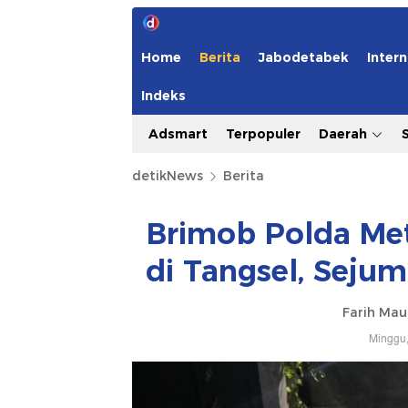
Home
Berita
Jabodetabek
Intern
Indeks
Adsmart
Terpopuler
Daerah
detikNews
Berita
Brimob Polda Met
di Tangsel, Seju
Farih Mau
Minggu,