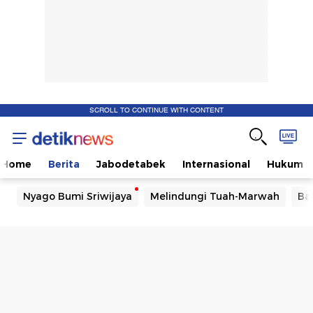
SCROLL TO CONTINUE WITH CONTENT
Home
Berita
Jabodetabek
Internasional
Hukum
Nyago Bumi Sriwijaya
Melindungi Tuah-Marwah
Ba