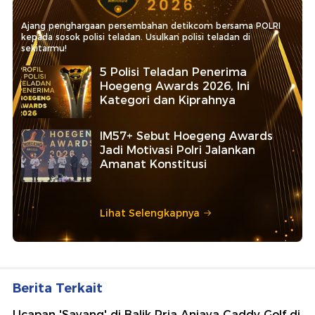
Ajang penghargaan persembahan detikcom bersama POLRI
kepada sosok polisi teladan. Usulkan polisi teladan di
sekitarmu!
5 Polisi Teladan Penerima
Hoegeng Awards 2026, Ini
Kategori dan Kiprahnya
IM57+ Sebut Hoegeng Awards
Jadi Motivasi Polri Jalankan
Amanat Konstitusi
Lihat Selengkapnya
Berita Terkait
Ucapan 'Sayang' di Balik Pria Aniaya Caddy Golf di