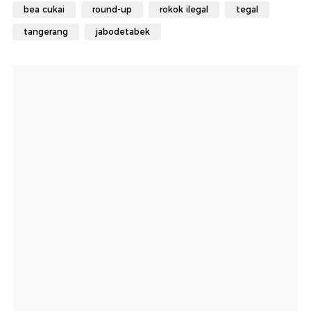
bea cukai
round-up
rokok ilegal
tegal
tangerang
jabodetabek