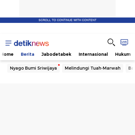
SCROLL TO CONTINUE WITH CONTENT
Home
Berita
Jabodetabek
Internasional
Hukum
Nyago Bumi Sriwijaya
Melindungi Tuah-Marwah
Ba