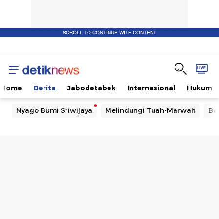
SCROLL TO CONTINUE WITH CONTENT
Home
Berita
Jabodetabek
Internasional
Hukum
Nyago Bumi Sriwijaya
Melindungi Tuah-Marwah
Ba