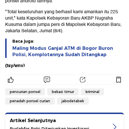
ponsel android lainnya.
"Total keseluruhan yang berhasil kami amankan itu 225
unit," kata Kapolsek Kebayoran Baru AKBP Nugraha
Kusuma dalam jumpa pers di Mapolsek Kebayoran Baru,
Jakarta Selatan, Jumat (8/4).
Baca juga:
Maling Modus Ganjal ATM di Bogor Buron
Polisi, Komplotannya Sudah Ditangkap
(tsy/wnv)
pencurian ponsel
bekasi timur
kriminal
penadah ponsel curian
jabodetabek
Artikel Selanjutnya
Puslabfor Polri Diterjunkan Investigasi