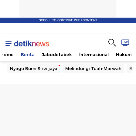
SCROLL TO CONTINUE WITH CONTENT
Home
Berita
Jabodetabek
Internasional
Hukum
Nyago Bumi Sriwijaya
Melindungi Tuah-Marwah
Ba