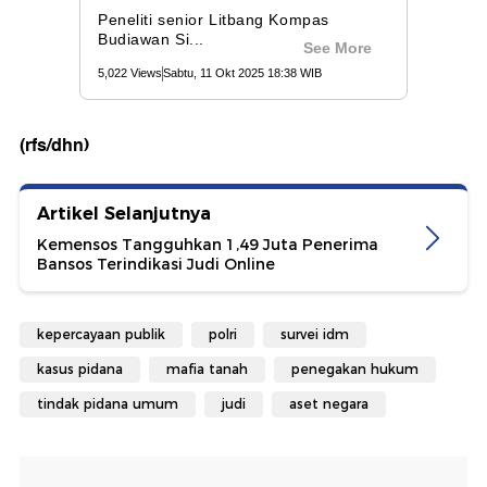
(rfs/dhn)
Artikel Selanjutnya
Kemensos Tangguhkan 1,49 Juta Penerima
Bansos Terindikasi Judi Online
kepercayaan publik
polri
survei idm
kasus pidana
mafia tanah
penegakan hukum
tindak pidana umum
judi
aset negara