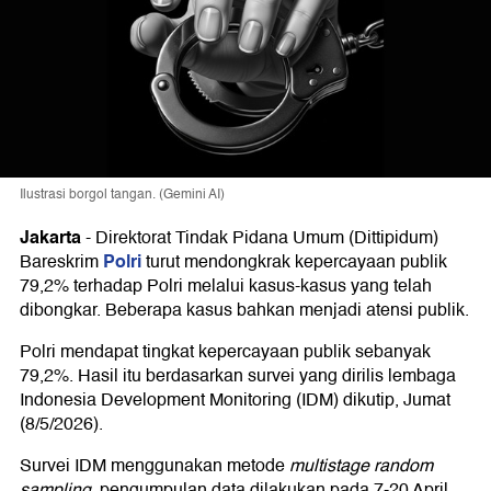
Ilustrasi borgol tangan. (Gemini AI)
Jakarta
-
Direktorat Tindak Pidana Umum (Dittipidum)
Polri
Bareskrim
turut mendongkrak kepercayaan publik
79,2% terhadap Polri melalui kasus-kasus yang telah
dibongkar. Beberapa kasus bahkan menjadi atensi publik.
Polri mendapat tingkat kepercayaan publik sebanyak
79,2%. Hasil itu berdasarkan survei yang dirilis lembaga
Indonesia Development Monitoring (IDM) dikutip, Jumat
(8/5/2026).
Survei IDM menggunakan metode
multistage random
sampling
, pengumpulan data dilakukan pada 7-20 April