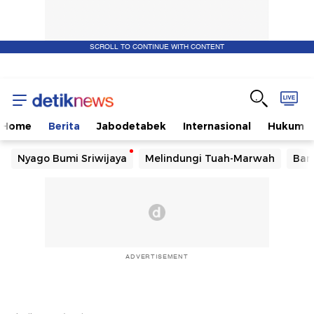
SCROLL TO CONTINUE WITH CONTENT
Home
Berita
Jabodetabek
Internasional
Hukum
Nyago Bumi Sriwijaya
Melindungi Tuah-Marwah
Ban
ADVERTISEMENT