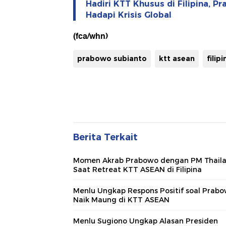
Hadiri KTT Khusus di Filipina, P
Hadapi Krisis Global
(fca/whn)
prabowo subianto
ktt asean
filipi
Berita Terkait
Momen Akrab Prabowo dengan PM Thail
Saat Retreat KTT ASEAN di Filipina
Menlu Ungkap Respons Positif soal Prab
Naik Maung di KTT ASEAN
Menlu Sugiono Ungkap Alasan Presiden