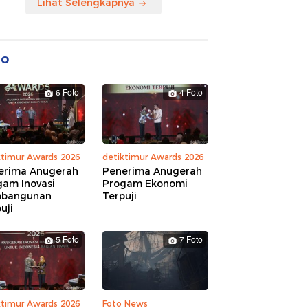
Lihat Selengkapnya
to
6 Foto
4 Foto
ktimur Awards 2026
detiktimur Awards 2026
erima Anugerah
Penerima Anugerah
gam Inovasi
Progam Ekonomi
bangunan
Terpuji
uji
5 Foto
7 Foto
ktimur Awards 2026
Foto News