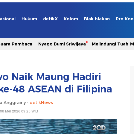
asional
Hukum
detikX
Kolom
Blak blakan
Pro Kon
Suara Pembaca
Nyago Bumi Sriwijaya
Melindungi Tuah-
 Naik Maung Hadiri
-48 ASEAN di Filipina
ia Anggrainy -
detikNews
 08 Mei 2026 09:25 WIB