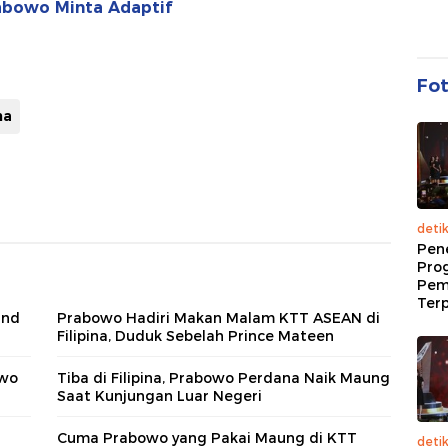
rabowo Minta Adaptif
Fo
na
deti
Pen
Pro
Pem
Terp
and
Prabowo Hadiri Makan Malam KTT ASEAN di
Filipina, Duduk Sebelah Prince Mateen
owo
Tiba di Filipina, Prabowo Perdana Naik Maung
Saat Kunjungan Luar Negeri
Cuma Prabowo yang Pakai Maung di KTT
deti