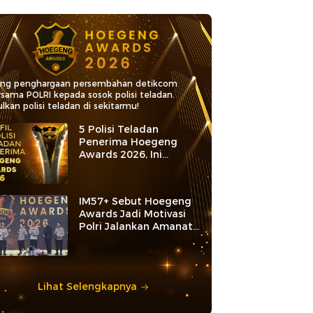
ang penghargaan persembahan detikcom
rsama POLRI kepada sosok polisi teladan.
lkan polisi teladan di sekitarmu!
5 Polisi Teladan
Penerima Hoegeng
Awards 2026, Ini
Kategori dan Kiprahnya
IM57+ Sebut Hoegeng
Awards Jadi Motivasi
Polri Jalankan Amanat
Konstitusi
Lihat Selengkapnya