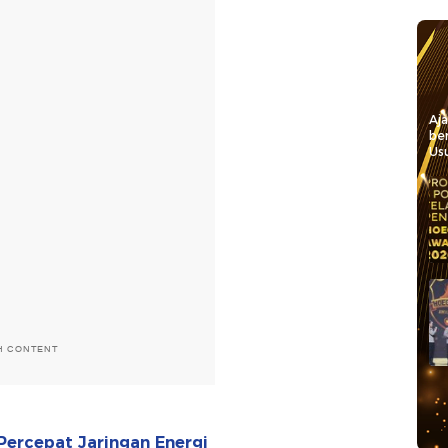
Aj
be
Usu
H CONTENT
ercepat Jaringan Energi