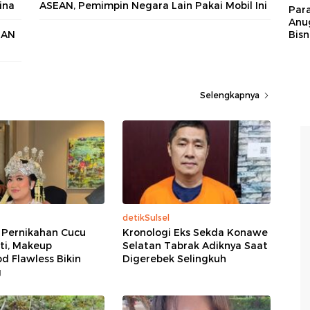
ina
ASEAN, Pemimpin Negara Lain Pakai Mobil Ini
Par
Anu
EAN
Bisn
Selengkapnya
detikSulsel
 Pernikahan Cucu
Kronologi Eks Sekda Konawe
i, Makeup
Selatan Tabrak Adiknya Saat
d Flawless Bikin
Digerebek Selingkuh
g