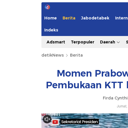
Home
Berita
Jabodetabek
Intern
Indeks
Adsmart
Terpopuler
Daerah
detikNews
Berita
Momen Prabowo
Pembukaan KTT ke
Firda Cynth
Jumat,