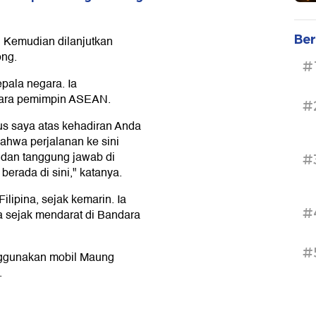
Ber
 Kemudian dilanjutkan
ng.
#
ala negara. Ia
para pemimpin ASEAN.
#
us saya atas kehadiran Anda
ahwa perjalanan ke sini
l dan tanggung jawab di
#
erada di sini," katanya.
ilipina, sejak kemarin. Ia
#
 sejak mendarat di Bandara
#
nggunakan mobil Maung
.