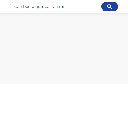
Cancel
Yang sedang ramai dicari
#1
data live draw sgp
#2
piala presiden 2026
#3
prabowo
#4
iran
#5
gempa hari ini
Promoted
Terakhir yang dicari
Loading...