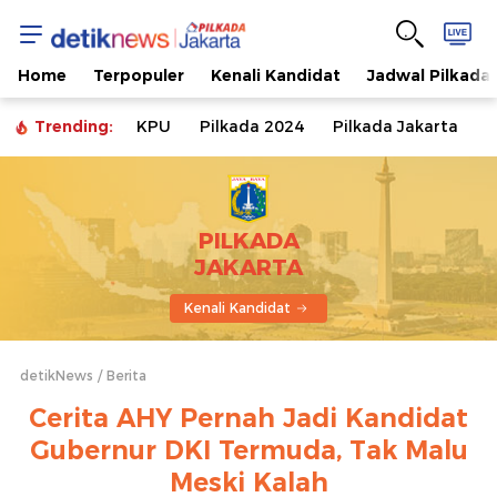
Home
Terpopuler
Kenali Kandidat
Jadwal Pilkada
Trending:
KPU
Pilkada 2024
Pilkada Jakarta
PILKADA
JAKARTA
Kenali Kandidat
detikNews
Berita
Cerita AHY Pernah Jadi Kandidat
Gubernur DKI Termuda, Tak Malu
Meski Kalah