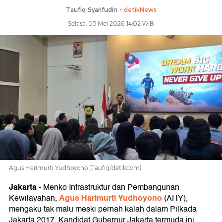
Taufiq Syarifudin -
detikNews
Selasa, 05 Mei 2026 14:02 WIB
Agus Harimurti Yudhoyono (Taufiq/detikcom)
Jakarta
-
Menko Infrastruktur dan Pembangunan
Agus Harimurti Yudhoyono
Kewilayahan,
(AHY),
mengaku tak malu meski pernah kalah dalam Pilkada
Jakarta 2017. Kandidat Gubernur Jakarta termuda ini