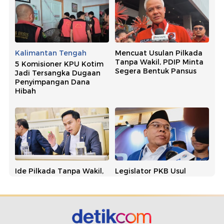
Kalimantan Tengah
Mencuat Usulan Pilkada
Tanpa Wakil, PDIP Minta
5 Komisioner KPU Kotim
Segera Bentuk Pansus
Jadi Tersangka Dugaan
Penyimpangan Dana
Hibah
Ide Pilkada Tanpa Wakil,
Legislator PKB Usul
NasDem Singgung
Pilkada Tanpa Wakil, PAN:
Banyak Kepala Daerah
Usulan Bagus dan
Kena OTT
Simpatik