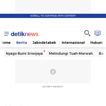
SCROLL TO CONTINUE WITH CONTENT
Home
Berita
Jabodetabek
Internasional
Hukum
Nyago Bumi Sriwijaya
Melindungi Tuah-Marwah
Ban
ADVERTISEMENT