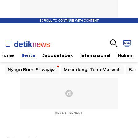
SCROLL TO CONTINUE WITH CONTENT
Home
Berita
Jabodetabek
Internasional
Hukum
Nyago Bumi Sriwijaya
Melindungi Tuah-Marwah
Ban
ADVERTISEMENT