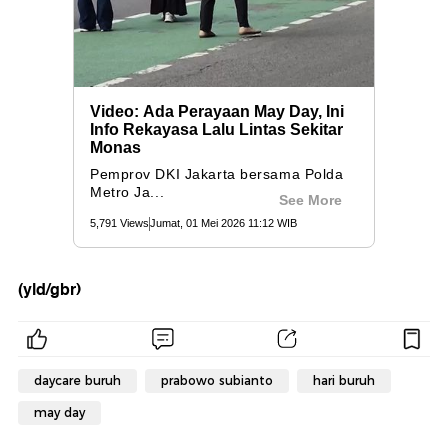
(yld/gbr)
daycare buruh
prabowo subianto
hari buruh
may day