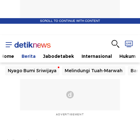
SCROLL TO CONTINUE WITH CONTENT
Home
Berita
Jabodetabek
Internasional
Hukum
Nyago Bumi Sriwijaya
Melindungi Tuah-Marwah
Ban
ADVERTISEMENT