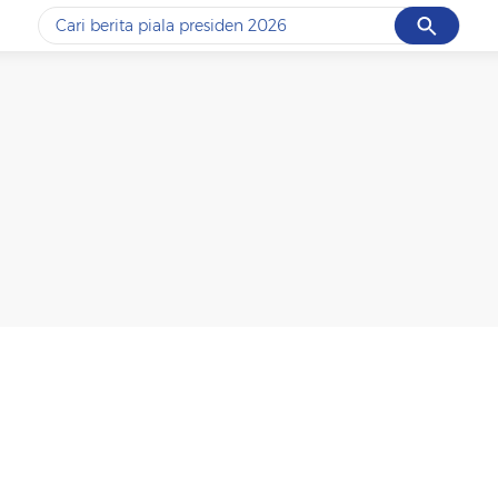
Cancel
Yang sedang ramai dicari
#1
data live draw sgp
#2
piala presiden 2026
#3
prabowo
#4
iran
#5
gempa hari ini
Promoted
Terakhir yang dicari
Loading...