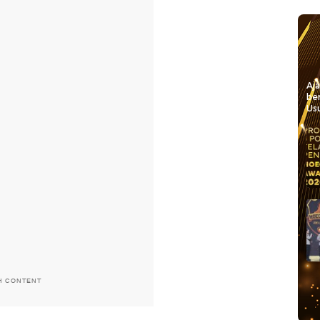
Aj
be
Usu
H CONTENT