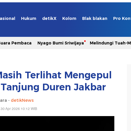
asional
Hukum
detikX
Kolom
Blak blakan
Pro Kon
Suara Pembaca
Nyago Bumi Sriwijaya
Melindungi Tuah-
asih Terlihat Mengepul
 Tanjung Duren Jakbar
ara -
detikNews
 30 Apr 2026 10:12 WIB