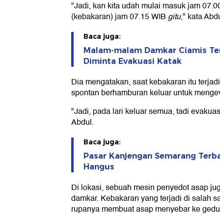
"Jadi, kan kita udah mulai masuk jam 07.00 
(kebakaran) jam 07.15 WIB
gitu
," kata Abdu
Baca juga:
Malam-malam Damkar Ciamis Ter
Diminta Evakuasi Katak
Dia mengatakan, saat kebakaran itu terjad
spontan berhamburan keluar untuk mengeva
"Jadi, pada lari keluar semua, tadi evakua
Abdul.
Baca juga:
Pasar Kanjengan Semarang Terba
Hangus
Di lokasi, sebuah mesin penyedot asap ju
damkar. Kebakaran yang terjadi di salah sa
rupanya membuat asap menyebar ke gedun