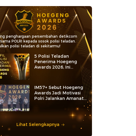
ang penghargaan persembahan detikcom
rsama POLRI kepada sosok polisi teladan.
lkan polisi teladan di sekitarmu!
5 Polisi Teladan
Penerima Hoegeng
Awards 2026, Ini
Kategori dan Kiprahnya
IM57+ Sebut Hoegeng
Awards Jadi Motivasi
Polri Jalankan Amanat
Konstitusi
Lihat Selengkapnya