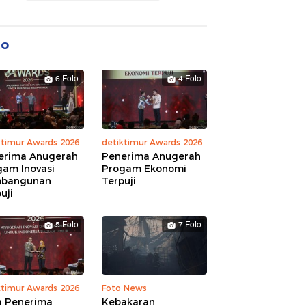
to
6 Foto
4 Foto
ktimur Awards 2026
detiktimur Awards 2026
erima Anugerah
Penerima Anugerah
gam Inovasi
Progam Ekonomi
bangunan
Terpuji
uji
5 Foto
7 Foto
ktimur Awards 2026
Foto News
a Penerima
Kebakaran