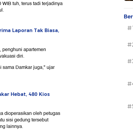
WIB tuh, terus tadi terjadinya
l.
Ber
#
ima Laporan Tak Biasa,
#
i, penghuni apartemen
kuasi diri.
#
si sama Damkar juga," ujar
#
kar Hebat, 480 Kios
#
ga dioperasikan oleh petugas
tu sisi gedung tersebut
g lainnya.