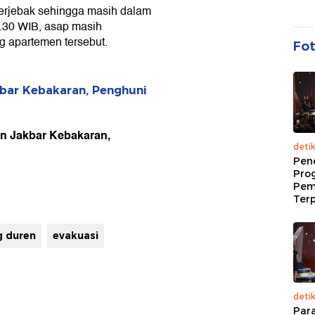
terjebak sehingga masih dalam
9.30 WIB, asap masih
g apartemen tersebut.
Fo
bar Kebakaran, Penghuni
en Jakbar Kebakaran,
deti
Pen
Pro
Pem
Terp
g duren
evakuasi
deti
Par