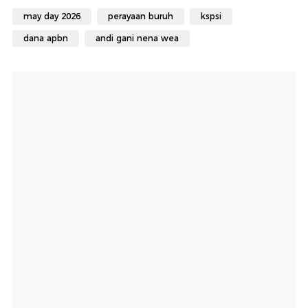
may day 2026
perayaan buruh
kspsi
dana apbn
andi gani nena wea