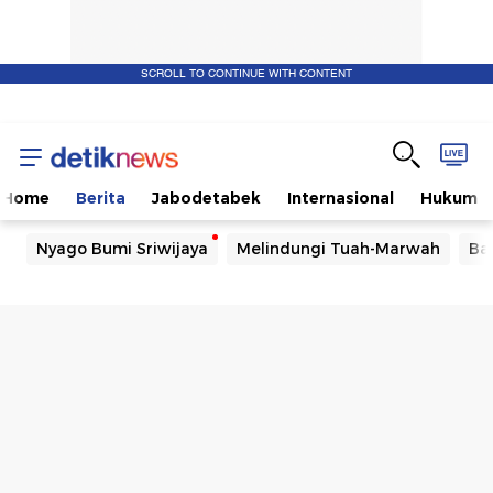
SCROLL TO CONTINUE WITH CONTENT
Home
Berita
Jabodetabek
Internasional
Hukum
Nyago Bumi Sriwijaya
Melindungi Tuah-Marwah
Ba