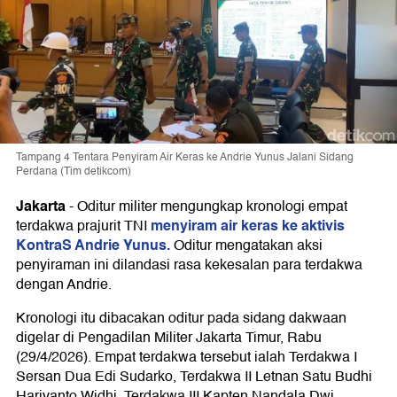
Tampang 4 Tentara Penyiram Air Keras ke Andrie Yunus Jalani Sidang
Perdana (Tim detikcom)
Jakarta
-
Oditur militer mengungkap kronologi empat
menyiram air keras ke aktivis
terdakwa prajurit TNI
KontraS Andrie Yunus.
Oditur mengatakan aksi
penyiraman ini dilandasi rasa kekesalan para terdakwa
dengan Andrie.
Kronologi itu dibacakan oditur pada sidang dakwaan
digelar di Pengadilan Militer Jakarta Timur, Rabu
(29/4/2026). Empat terdakwa tersebut ialah Terdakwa I
Sersan Dua Edi Sudarko, Terdakwa II Letnan Satu Budhi
Hariyanto Widhi, Terdakwa III Kapten Nandala Dwi