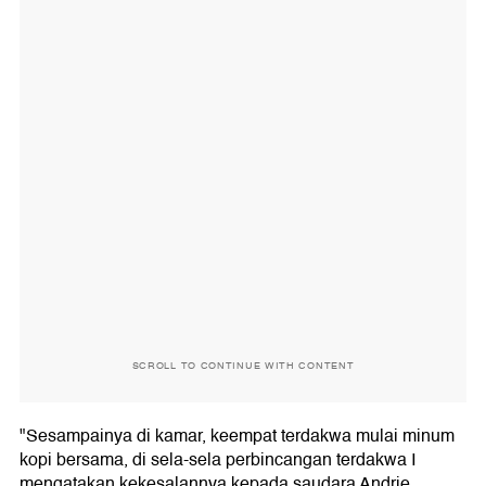
SCROLL TO CONTINUE WITH CONTENT
"Sesampainya di kamar, keempat terdakwa mulai minum
kopi bersama, di sela-sela perbincangan terdakwa I
mengatakan kekesalannya kepada saudara Andrie