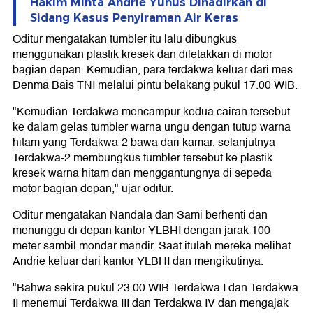
Hakim Minta Andrie Yunus Dihadirkan di
Sidang Kasus Penyiraman Air Keras
Oditur mengatakan tumbler itu lalu dibungkus
menggunakan plastik kresek dan diletakkan di motor
bagian depan. Kemudian, para terdakwa keluar dari mes
Denma Bais TNI melalui pintu belakang pukul 17.00 WIB.
"Kemudian Terdakwa mencampur kedua cairan tersebut
ke dalam gelas tumbler warna ungu dengan tutup warna
hitam yang Terdakwa-2 bawa dari kamar, selanjutnya
Terdakwa-2 membungkus tumbler tersebut ke plastik
kresek warna hitam dan menggantungnya di sepeda
motor bagian depan," ujar oditur.
Oditur mengatakan Nandala dan Sami berhenti dan
menunggu di depan kantor YLBHI dengan jarak 100
meter sambil mondar mandir. Saat itulah mereka melihat
Andrie keluar dari kantor YLBHI dan mengikutinya.
"Bahwa sekira pukul 23.00 WIB Terdakwa I dan Terdakwa
II menemui Terdakwa III dan Terdakwa IV dan mengajak