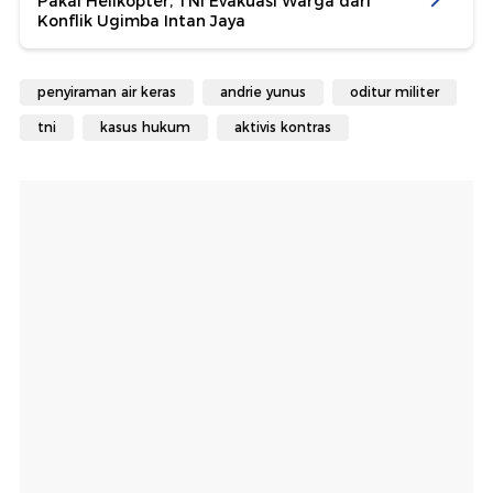
Pakai Helikopter, TNI Evakuasi Warga dari
Konflik Ugimba Intan Jaya
penyiraman air keras
andrie yunus
oditur militer
tni
kasus hukum
aktivis kontras