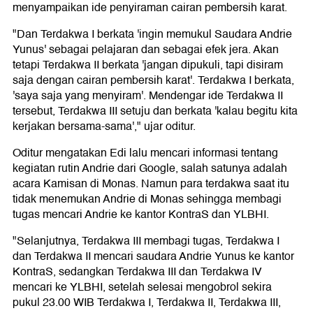
menyampaikan ide penyiraman cairan pembersih karat.
"Dan Terdakwa I berkata 'ingin memukul Saudara Andrie
Yunus' sebagai pelajaran dan sebagai efek jera. Akan
tetapi Terdakwa II berkata 'jangan dipukuli, tapi disiram
saja dengan cairan pembersih karat'. Terdakwa I berkata,
'saya saja yang menyiram'. Mendengar ide Terdakwa II
tersebut, Terdakwa III setuju dan berkata 'kalau begitu kita
kerjakan bersama-sama'," ujar oditur.
Oditur mengatakan Edi lalu mencari informasi tentang
kegiatan rutin Andrie dari Google, salah satunya adalah
acara Kamisan di Monas. Namun para terdakwa saat itu
tidak menemukan Andrie di Monas sehingga membagi
tugas mencari Andrie ke kantor KontraS dan YLBHI.
"Selanjutnya, Terdakwa III membagi tugas, Terdakwa I
dan Terdakwa II mencari saudara Andrie Yunus ke kantor
KontraS, sedangkan Terdakwa III dan Terdakwa IV
mencari ke YLBHI, setelah selesai mengobrol sekira
pukul 23.00 WIB Terdakwa I, Terdakwa II, Terdakwa III,