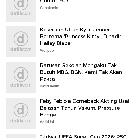
Como 1907
Sepakbola
Keseruan Ultah Kylie Jenner
Bertema 'Princess Kitty', Dihadiri
Hailey Bieber
Wolipop
Ratusan Sekolah Mengaku Tak
Butuh MBG, BGN: Kami Tak Akan
Paksa
detikHealth
Feby Febiola Comeback Akting Usai
Belasan Tahun Vakum: Pressure
Banget
detikHot
Jadwal UEFA Super Cup 2026: PSG