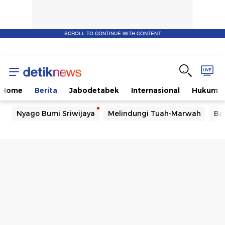
SCROLL TO CONTINUE WITH CONTENT
Home
Berita
Jabodetabek
Internasional
Hukum
Nyago Bumi Sriwijaya
Melindungi Tuah-Marwah
Ba