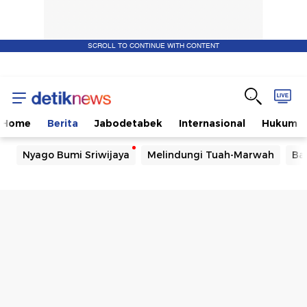
SCROLL TO CONTINUE WITH CONTENT
Home
Berita
Jabodetabek
Internasional
Hukum
Nyago Bumi Sriwijaya
Melindungi Tuah-Marwah
Ba