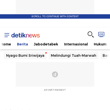
SCROLL TO CONTINUE WITH CONTENT
Home
Berita
Jabodetabek
Internasional
Hukum
Nyago Bumi Sriwijaya
Melindungi Tuah-Marwah
Ban
ADVERTISEMENT