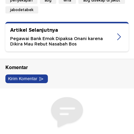
penyekapan
abg
wna
abg disekap di jakut
jabodetabek
Artikel Selanjutnya
Pegawai Bank Emok Dipaksa Onani karena
Dikira Mau Rebut Nasabah Bos