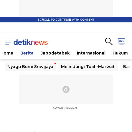
SCROLL TO CONTINUE WITH CONTENT
Home
Berita
Jabodetabek
Internasional
Hukum
Nyago Bumi Sriwijaya
Melindungi Tuah-Marwah
Ban
ADVERTISEMENT