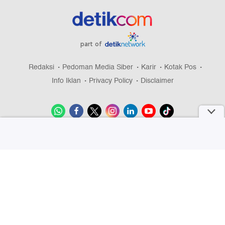
part of
Redaksi
Pedoman Media Siber
Karir
Kotak Pos
Info Iklan
Privacy Policy
Disclaimer
Download aplikasi detikcom
Copyright @ 2026 detikcom, All right reserved