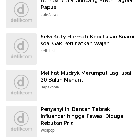
Gempa M 5,4 Guncang Boven Digoel
Papua
detikNews
Selvi Kitty Hormati Keputusan Suami
soal Gak Perlihatkan Wajah
detikHot
Melihat Mudryk Merumput Lagi usai
20 Bulan Menanti
Sepakbola
Penyanyi Ini Bantah Tabrak
Influencer hingga Tewas, Diduga
Rebutan Pria
Wolipop