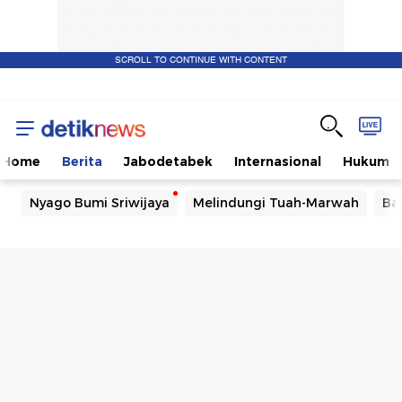
SCROLL TO CONTINUE WITH CONTENT
Home
Berita
Jabodetabek
Internasional
Hukum
Nyago Bumi Sriwijaya
Melindungi Tuah-Marwah
Ba