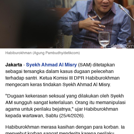
Habiburokhman (Agung Pambudhy/detikcom)
Jakarta
Syekh Ahmad Al Misry
-
(SAM) ditetapkan
sebagai tersangka dalam kasus dugaan pelecehan
terhadap santri. Ketua Komisi III DPR Habiburokhman
mengecam keras tindakan Syekh Ahmad Al Misry.
"Dugaan kekerasan seksual yang dilakukan oleh Syekh
AM sungguh sangat keterlaluan. Orang itu memanipulasi
agama untuk perilaku bejatnya," ujar Habiburokhman
kepada wartawan, Sabtu (25/4/2026).
Habiburokhman merasa kasihan dengan para korban. Ia
menyebut korban sangat menderita karena perilaku