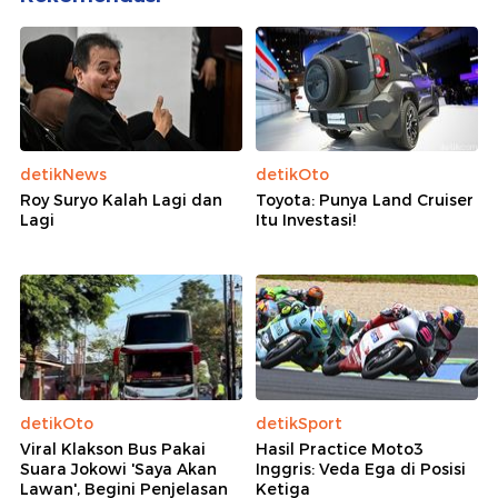
detikNews
detikOto
Roy Suryo Kalah Lagi dan
Toyota: Punya Land Cruiser
Lagi
Itu Investasi!
detikOto
detikSport
Viral Klakson Bus Pakai
Hasil Practice Moto3
Suara Jokowi 'Saya Akan
Inggris: Veda Ega di Posisi
Lawan', Begini Penjelasan
Ketiga