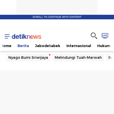
SCROLL TO CONTINUE WITH CONTENT
Home
Berita
Jabodetabek
Internasional
Hukum
Nyago Bumi Sriwijaya
Melindungi Tuah-Marwah
Ba