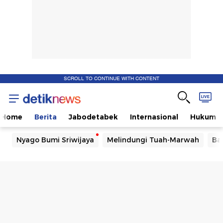
SCROLL TO CONTINUE WITH CONTENT
Home
Berita
Jabodetabek
Internasional
Hukum
Nyago Bumi Sriwijaya
Melindungi Tuah-Marwah
Ba