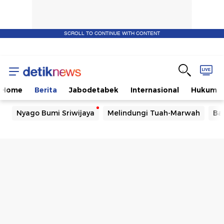
SCROLL TO CONTINUE WITH CONTENT
Home
Berita
Jabodetabek
Internasional
Hukum
Nyago Bumi Sriwijaya
Melindungi Tuah-Marwah
Ba