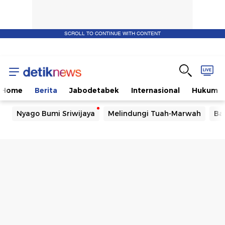
SCROLL TO CONTINUE WITH CONTENT
Home
Berita
Jabodetabek
Internasional
Hukum
Nyago Bumi Sriwijaya
Melindungi Tuah-Marwah
Ba