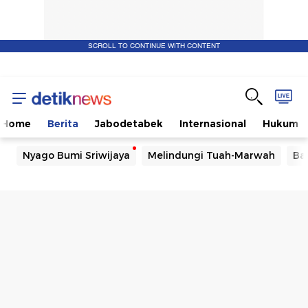
SCROLL TO CONTINUE WITH CONTENT
Home
Berita
Jabodetabek
Internasional
Hukum
Nyago Bumi Sriwijaya
Melindungi Tuah-Marwah
Ba