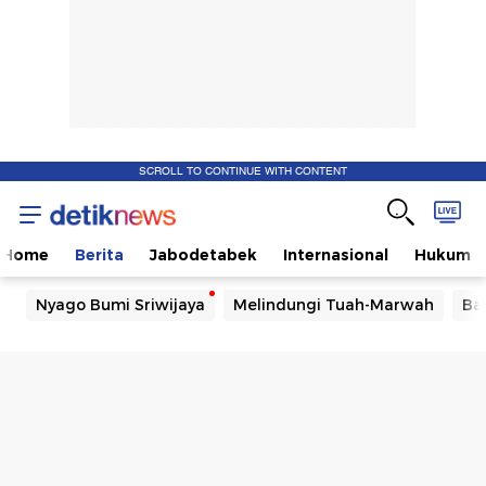
SCROLL TO CONTINUE WITH CONTENT
Home
Berita
Jabodetabek
Internasional
Hukum
Nyago Bumi Sriwijaya
Melindungi Tuah-Marwah
Ba