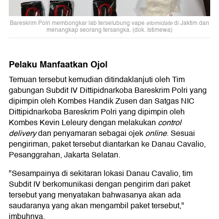
Bareskrim Polri membongkar lab terselubung vape
etomidate
di Jaktim dan
menangkap seorang tersangka. (dok. Istimewa)
Pelaku Manfaatkan Ojol
Temuan tersebut kemudian ditindaklanjuti oleh Tim
gabungan Subdit IV Dittipidnarkoba Bareskrim Polri yang
dipimpin oleh Kombes Handik Zusen dan Satgas NIC
Dittipidnarkoba Bareskrim Polri yang dipimpin oleh
Kombes Kevin Leleury dengan melakukan
control
delivery
dan penyamaran sebagai ojek
online
. Sesuai
pengiriman, paket tersebut diantarkan ke Danau Cavalio,
Pesanggrahan, Jakarta Selatan.
"Sesampainya di sekitaran lokasi Danau Cavalio, tim
Subdit IV berkomunikasi dengan pengirim dari paket
tersebut yang menyatakan bahwasanya akan ada
saudaranya yang akan mengambil paket tersebut,"
imbuhnya.