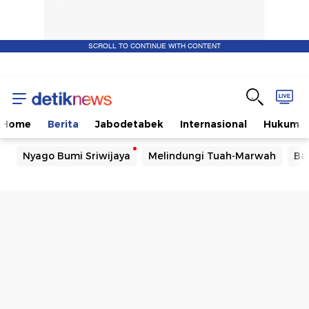
SCROLL TO CONTINUE WITH CONTENT
Home
Berita
Jabodetabek
Internasional
Hukum
Nyago Bumi Sriwijaya
Melindungi Tuah-Marwah
Ba