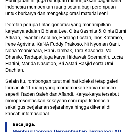
Peninjauan ini juga bertujuan menunjukkan bagaimana
Indonesia memberikan ruang setara bagi perempuan
untuk berkarya dan mengeksplorasi material seni.
Deretan perupa lintas generasi yang menampilkan
karyanya adalah Bibiana Lee, Citra Sasmita & Cinta Bumi
Artisan, Dyantini Adeline, Endang Lestari, Ines Katamso,
Irene Agrivina, KaNA Fuddy Prakoso, Ni Nyoman Sani,
Nona Yoanishara, Rani Jambak, Tara Kasenda, Ve
Dhanito. Terdapat juga karya Hildawati Soemantri, Lucia
Hartini, Marida Nasution, Sri Astari Rasjid serta Umi
Dachlan.
Selain itu, rombongan turut melihat koleksi tetap galeri,
termasuk 11 ruang yang memamerkan karya maestro
seperti Raden Saleh dan Affandi. Karya-karya tersebut
merepresentasikan kekayaan seni rupa Indonesia
sekaligus perjalanan sejarahnya hingga dikenal di
kancah internasional.
Baca juga:
Menbud Dorong Pemanfaatan Teknologi XR