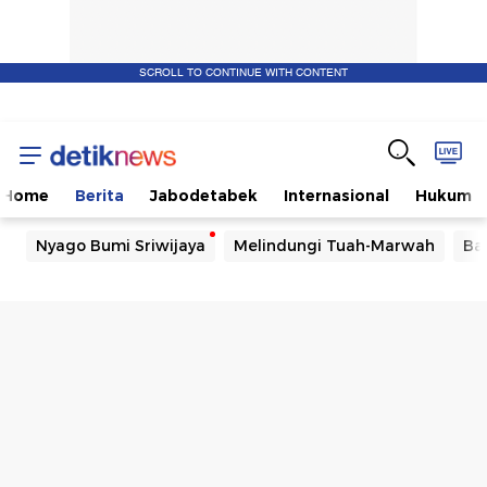
SCROLL TO CONTINUE WITH CONTENT
Home
Berita
Jabodetabek
Internasional
Hukum
Nyago Bumi Sriwijaya
Melindungi Tuah-Marwah
Ba