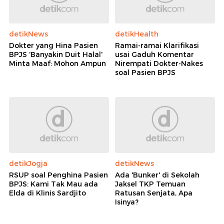
detikNews
detikHealth
Dokter yang Hina Pasien
Ramai-ramai Klarifikasi
BPJS 'Banyakin Duit Halal'
usai Gaduh Komentar
Minta Maaf: Mohon Ampun
Nirempati Dokter-Nakes
soal Pasien BPJS
detikJogja
detikNews
RSUP soal Penghina Pasien
Ada 'Bunker' di Sekolah
BPJS: Kami Tak Mau ada
Jaksel TKP Temuan
Elda di Klinis Sardjito
Ratusan Senjata, Apa
Isinya?