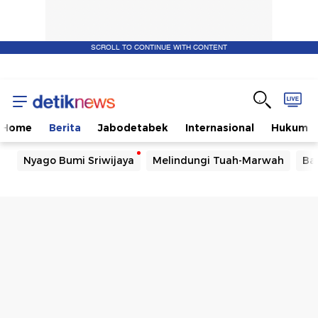
SCROLL TO CONTINUE WITH CONTENT
Home
Berita
Jabodetabek
Internasional
Hukum
Nyago Bumi Sriwijaya
Melindungi Tuah-Marwah
Ba