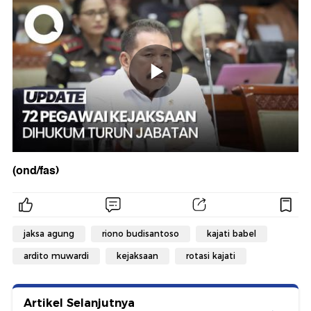
(ond/fas)
jaksa agung
riono budisantoso
kajati babel
ardito muwardi
kejaksaan
rotasi kajati
Artikel Selanjutnya