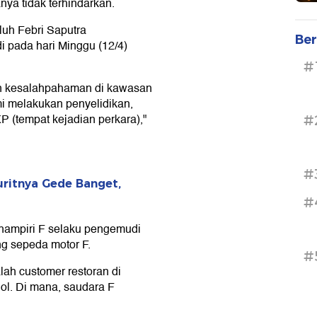
ya tidak terhindarkan.
uh Febri Saputra
Ber
i pada hari Minggu (12/4)
#
n kesalahpahaman di kawasan
mi melakukan penyelidikan,
 (tempat kejadian perkara),"
#
#
luritnya Gede Banget,
#
ghampiri F selaku pengemudi
g sepeda motor F.
#
ah customer restoran di
jol. Di mana, saudara F