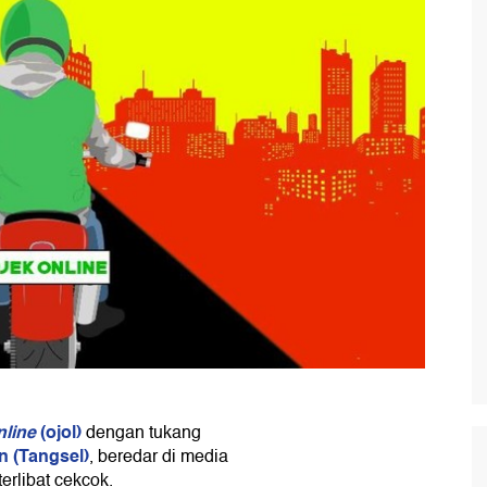
nline
(ojol)
dengan tukang
n (Tangsel)
, beredar di media
erlibat cekcok.