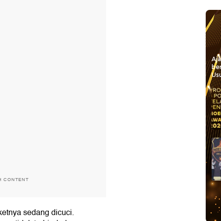
Aj
be
Usu
H CONTENT
etnya sedang dicuci.