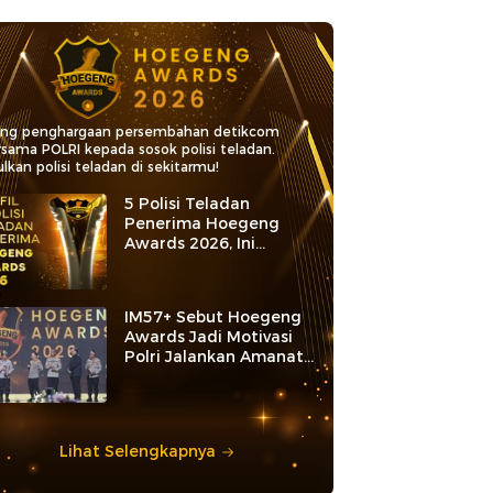
ang penghargaan persembahan detikcom
rsama POLRI kepada sosok polisi teladan.
lkan polisi teladan di sekitarmu!
5 Polisi Teladan
Penerima Hoegeng
Awards 2026, Ini
Kategori dan Kiprahnya
IM57+ Sebut Hoegeng
Awards Jadi Motivasi
Polri Jalankan Amanat
Konstitusi
Lihat Selengkapnya