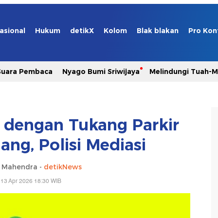
asional
Hukum
detikX
Kolom
Blak blakan
Pro Kon
Suara Pembaca
Nyago Bumi Sriwijaya
Melindungi Tuah-
l dengan Tukang Parkir
ang, Polisi Mediasi
a Mahendra -
detikNews
 13 Apr 2026 18:30 WIB