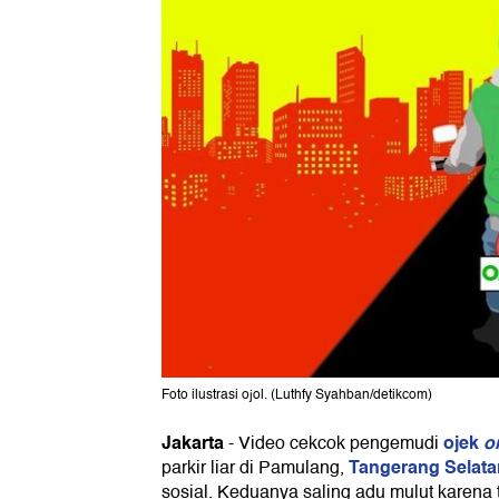
Foto ilustrasi ojol. (Luthfy Syahban/detikcom)
Jakarta
ojek
o
-
Video cekcok pengemudi
Tangerang Selata
parkir liar di Pamulang,
sosial. Keduanya saling adu mulut karena t