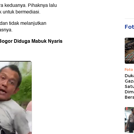
ra keduanya. Pihaknya lalu
k untuk bermediasi.
dan tidak melanjutkan
Fo
asnya.
i Bogor Diduga Mabuk Nyaris
Foto
Duk
Gaz
Sat
Dim
Ber