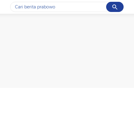
Cancel
Yang sedang ramai dicari
#1
data live draw sgp
#2
gempa hari ini
#3
prabowo
#4
iran
#5
demo
Promoted
Terakhir yang dicari
Loading...