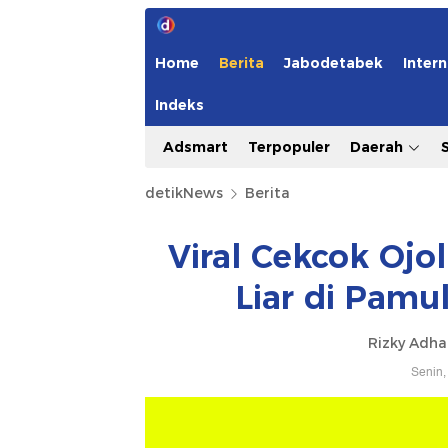
Home
Berita
Jabodetabek
Intern
Indeks
Adsmart
Terpopuler
Daerah
detikNews
Berita
Viral Cekcok Ojo
Liar di Pamul
Rizky Adh
Senin,