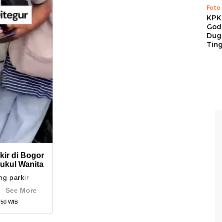
Foto
KPK 
God
Duga
Tin