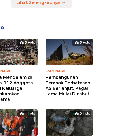
Lihat Selengkapnya
to
5 Foto
5 Foto
 News
Foto News
a Mendalam di
Pembangunan
a, 112 Anggota
Tembok Perbatasan
u Keluarga
AS Berlanjut, Pagar
akamkan
Lama Mulai Dicabut
sama
4 Foto
3 Foto