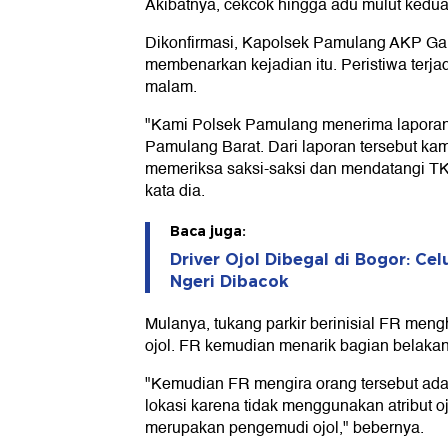
Akibatnya, cekcok hingga adu mulut keduan
Dikonfirmasi, Kapolsek Pamulang AKP Gal
membenarkan kejadian itu. Peristiwa terjad
malam.
"Kami Polsek Pamulang menerima lapora
Pamulang Barat. Dari laporan tersebut ka
memeriksa saksi-saksi dan mendatangi TKP
kata dia.
Baca juga:
Driver Ojol Dibegal di Bogor: Ce
Ngeri Dibacok
Mulanya, tukang parkir berinisial FR men
ojol. FR kemudian menarik bagian belakan
"Kemudian FR mengira orang tersebut adal
lokasi karena tidak menggunakan atribut o
merupakan pengemudi ojol," bebernya.