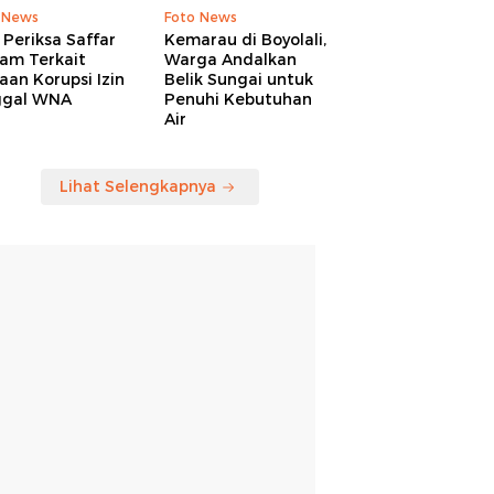
 News
Foto News
Periksa Saffar
Kemarau di Boyolali,
am Terkait
Warga Andalkan
an Korupsi Izin
Belik Sungai untuk
ggal WNA
Penuhi Kebutuhan
Air
Lihat Selengkapnya