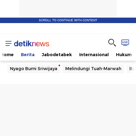
SCROLL TO CONTINUE WITH CONTENT
Home
Berita
Jabodetabek
Internasional
Hukum
Nyago Bumi Sriwijaya
Melindungi Tuah-Marwah
Ba