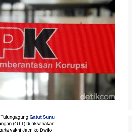
Gatut Sunu
i Tulungagung
tangan (OTT) dilaksanakan.
arta yakni Jatmiko Dwijo