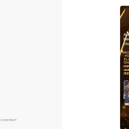
Aj
be
Usu
H CONTENT