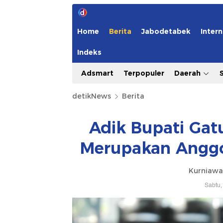
Home
Berita
Jabodetabek
Intern
Indeks
Adsmart
Terpopuler
Daerah
detikNews
Berita
Adik Bupati Gat
Merupakan Angg
Kurniawa
Sabtu,