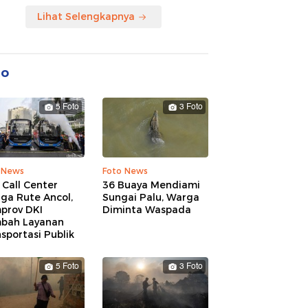
Lihat Selengkapnya
to
5 Foto
3 Foto
 News
Foto News
 Call Center
36 Buaya Mendiami
ga Rute Ancol,
Sungai Palu, Warga
prov DKI
Diminta Waspada
bah Layanan
sportasi Publik
5 Foto
3 Foto