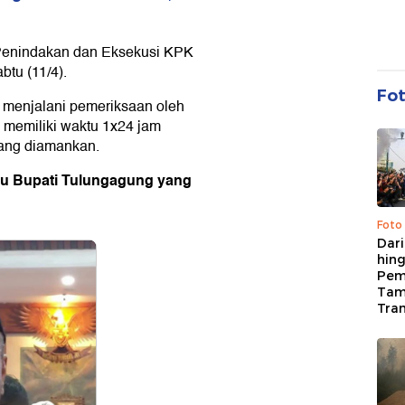
i Penindakan dan Eksekusi KPK
tu (11/4).
Fo
h menjalani pemeriksaan oleh
 memiliki waktu 1x24 jam
yang diamankan.
nu Bupati Tulungagung yang
Foto
Dari
hing
Pem
Tam
Tran