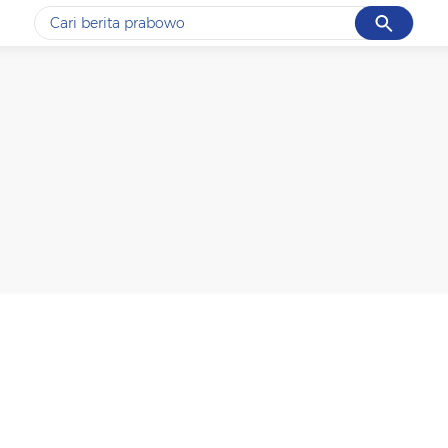
Cancel
Yang sedang ramai dicari
#1
ketik
#2
bromo
#3
streaming motogp
#4
prabowo
#5
data live draw sgp
Promoted
Terakhir yang dicari
Loading...