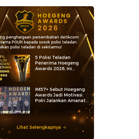
ang penghargaan persembahan detikcom
rsama POLRI kepada sosok polisi teladan.
lkan polisi teladan di sekitarmu!
5 Polisi Teladan
Penerima Hoegeng
Awards 2026, Ini
Kategori dan Kiprahnya
IM57+ Sebut Hoegeng
Awards Jadi Motivasi
Polri Jalankan Amanat
Konstitusi
Lihat Selengkapnya