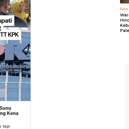
Foto
War
Hind
Keb
Pal