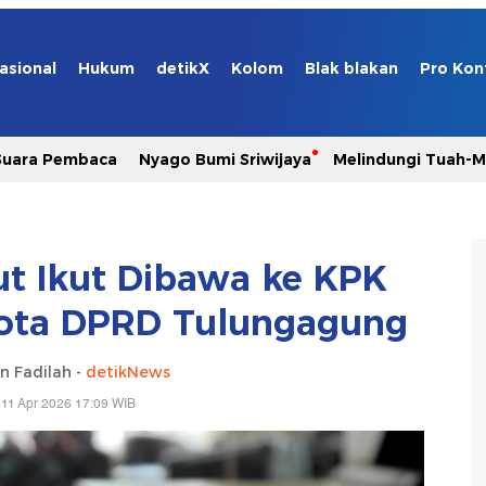
asional
Hukum
detikX
Kolom
Blak blakan
Pro Kon
Suara Pembaca
Nyago Bumi Sriwijaya
Melindungi Tuah-
ut Ikut Dibawa ke KPK
ota DPRD Tulungagung
n Fadilah -
detikNews
 11 Apr 2026 17:09 WIB