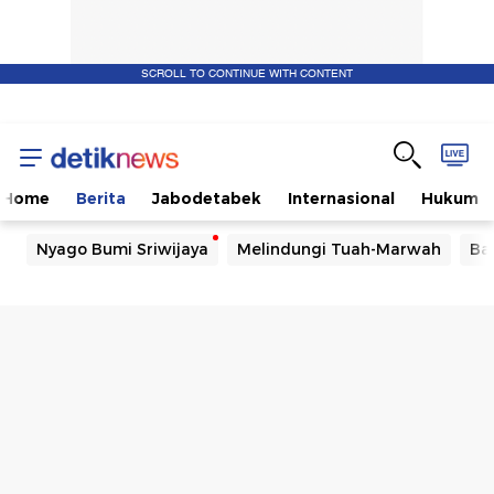
SCROLL TO CONTINUE WITH CONTENT
Home
Berita
Jabodetabek
Internasional
Hukum
Nyago Bumi Sriwijaya
Melindungi Tuah-Marwah
Ba