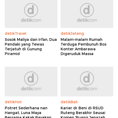
detikTravel
detikJateng
Sosok Maliya dan Irfan, Dua
Malam-malam Rumah
Pendaki yang Tewas
Terduga Pembunuh Bos
Terjatuh di Gunung
Konter Ambarawa
Piramid
Digeruduk Massa
detikHot
detikBali
Potret Sederhana nan
Karier dr Beni di RSUD
Hangat, Luna Maya
Ruteng Berakhir Seusai
Bersama Kakak Rayakan
Komen 'Ruang Jenazah