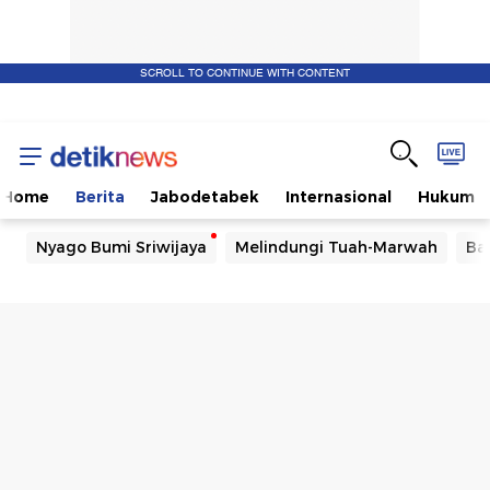
SCROLL TO CONTINUE WITH CONTENT
Home
Berita
Jabodetabek
Internasional
Hukum
Nyago Bumi Sriwijaya
Melindungi Tuah-Marwah
Ba