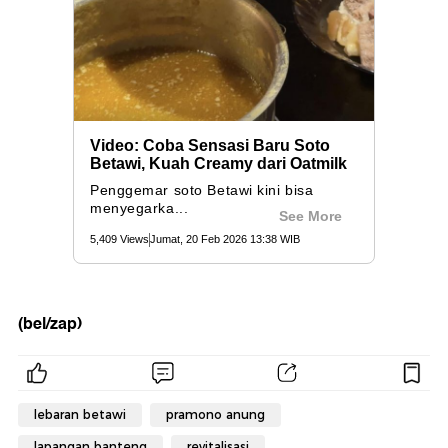
(bel/zap)
lebaran betawi
pramono anung
lapangan banteng
revitalisasi