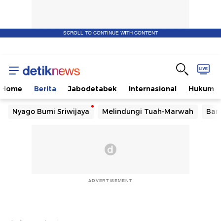
SCROLL TO CONTINUE WITH CONTENT
Home
Berita
Jabodetabek
Internasional
Hukum
Nyago Bumi Sriwijaya
Melindungi Tuah-Marwah
Ban
ADVERTISEMENT