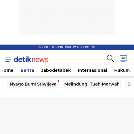
SCROLL TO CONTINUE WITH CONTENT
Home
Berita
Jabodetabek
Internasional
Hukum
Nyago Bumi Sriwijaya
Melindungi Tuah-Marwah
Ba