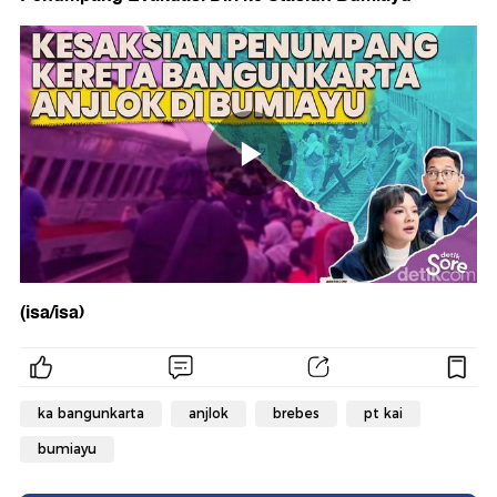
(isa/isa)
ka bangunkarta
anjlok
brebes
pt kai
bumiayu