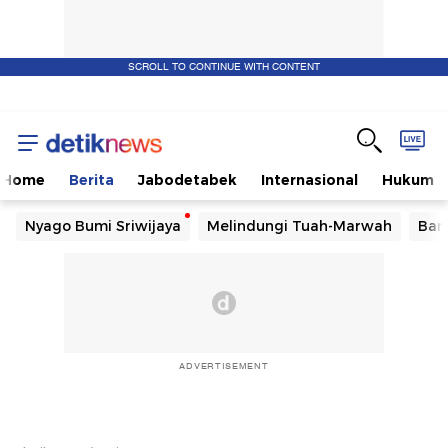
SCROLL TO CONTINUE WITH CONTENT
Home
Berita
Jabodetabek
Internasional
Hukum
Nyago Bumi Sriwijaya
Melindungi Tuah-Marwah
Ban
ADVERTISEMENT