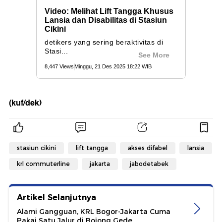
(kuf/dek)
stasiun cikini
lift tangga
akses difabel
lansia
krl commuterline
jakarta
jabodetabek
Artikel Selanjutnya
Alami Gangguan, KRL Bogor-Jakarta Cuma
Pakai Satu Jalur di Bojong Gede