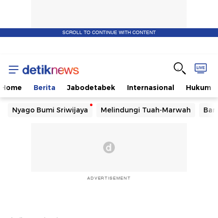
SCROLL TO CONTINUE WITH CONTENT
Home
Berita
Jabodetabek
Internasional
Hukum
Nyago Bumi Sriwijaya
Melindungi Tuah-Marwah
Ban
ADVERTISEMENT