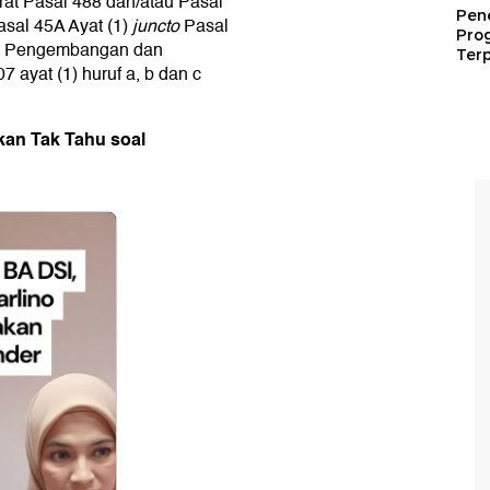
erat Pasal 488 dan/atau Pasal
Pen
sal 45A Ayat (1)
juncto
Pasal
Pro
UU Pengembangan dan
Terp
ayat (1) huruf a, b dan c
kan Tak Tahu soal