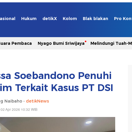
asional
Hukum
detikX
Kolom
Blak blakan
Pro Kon
Suara Pembaca
Nyago Bumi Sriwijaya
Melindungi Tuah-
ssa Soebandono Penuhi
im Terkait Kasus PT DSI
g Naibaho -
detikNews
 02 Apr 2026 10:32 WIB