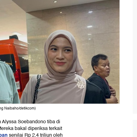
ng Naibaho/detikcom)
n Alyssa Soebandono tiba di
ereka bakal diperiksa terkait
apan
senilai Rp 2,4 triliun oleh