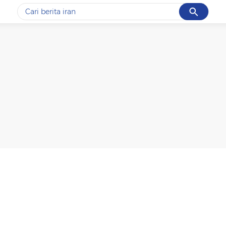
Cancel
Yang sedang ramai dicari
#1
data live draw sgp
#2
piala presiden 2026
#3
prabowo
#4
iran
#5
gempa hari ini
Promoted
Terakhir yang dicari
Loading...