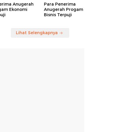
erima Anugerah
Para Penerima
gam Ekonomi
Anugerah Progam
uji
Bisnis Terpuji
Lihat Selengkapnya