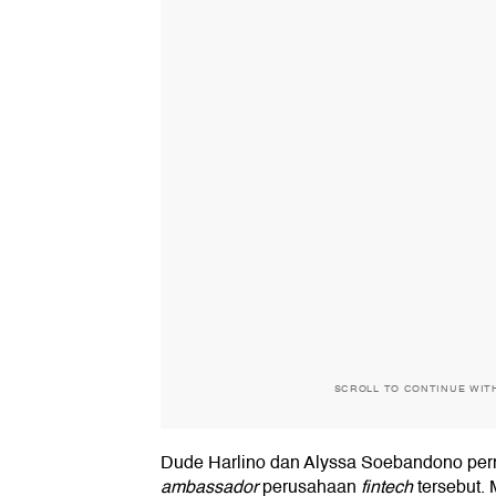
SCROLL TO CONTINUE WIT
Dude Harlino dan Alyssa Soebandono pe
ambassador
perusahaan
fintech
tersebut.