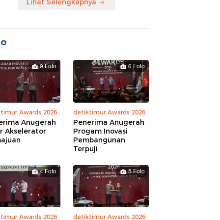
Lihat Selengkapnya
to
9 Foto
6 Foto
ktimur Awards 2026
detiktimur Awards 2026
erima Anugerah
Penerima Anugerah
r Akselerator
Progam Inovasi
ajuan
Pembangunan
Terpuji
4 Foto
5 Foto
ktimur Awards 2026
detiktimur Awards 2026