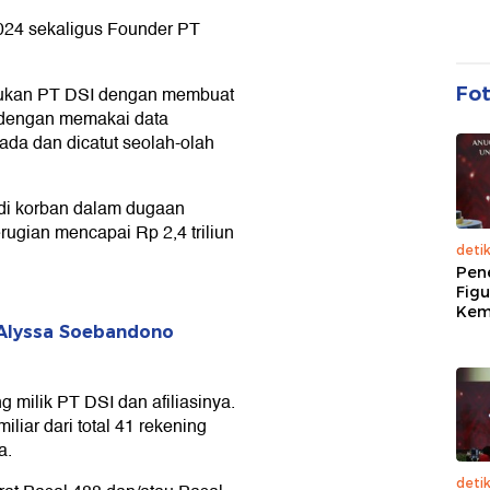
2024 sekaligus Founder PT
akukan PT DSI dengan membuat
Fo
DSI dengan memakai data
ada dan dicatut seolah-olah
i korban dalam dugaan
erugian mencapai Rp 2,4 triliun
deti
Pen
Figu
Kem
-Alyssa Soebandono
g milik PT DSI dan afiliasinya.
liar dari total 41 rekening
a.
deti