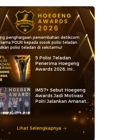
ang penghargaan persembahan detikcom
rsama POLRI kepada sosok polisi teladan.
lkan polisi teladan di sekitarmu!
5 Polisi Teladan
Penerima Hoegeng
Awards 2026, Ini
Kategori dan Kiprahnya
IM57+ Sebut Hoegeng
Awards Jadi Motivasi
Polri Jalankan Amanat
Konstitusi
Lihat Selengkapnya