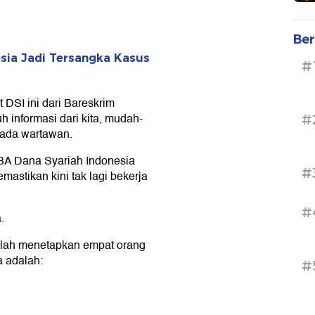
Ber
esia Jadi Tersangka Kasus
#
t DSI ini dari Bareskrim
h informasi dari kita, mudah-
#
pada wartawan.
A Dana Syariah Indonesia
#
mastikan kini tak lagi bekerja
#
.
telah menetapkan empat orang
a adalah:
#