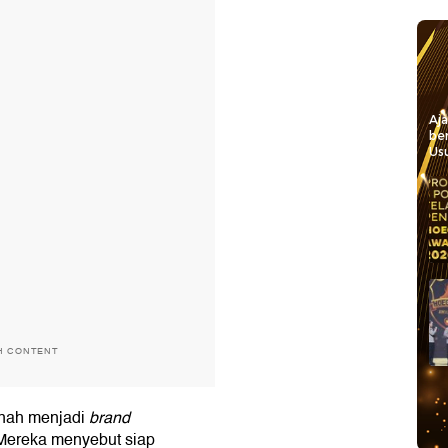
Aj
be
Usu
H CONTENT
rnah menjadi
brand
 Mereka menyebut siap