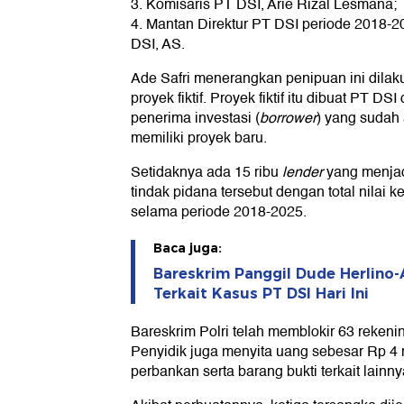
3. Komisaris PT DSI, Arie Rizal Lesmana;
4. Mantan Direktur PT DSI periode 2018-
DSI, AS.
Ade Safri menerangkan penipuan ini dil
proyek fiktif. Proyek fiktif itu dibuat PT 
penerima investasi (
borrower
) yang sudah 
memiliki proyek baru.
Setidaknya ada 15 ribu
lender
yang menjad
tindak pidana tersebut dengan total nilai k
selama periode 2018-2025.
Baca juga:
Bareskrim Panggil Dude Herlino
Terkait Kasus PT DSI Hari Ini
Bareskrim Polri telah memblokir 63 rekenin
Penyidik juga menyita uang sebesar Rp 4 mi
perbankan serta barang bukti terkait lainny