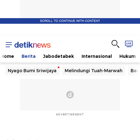
SCROLL TO CONTINUE WITH CONTENT
Home
Berita
Jabodetabek
Internasional
Hukum
Nyago Bumi Sriwijaya
Melindungi Tuah-Marwah
Ban
ADVERTISEMENT