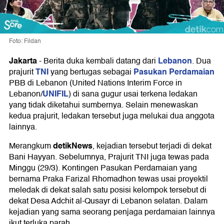
Foto: Fildan
Jakarta
Lebanon
-
Berita duka kembali datang dari
. Dua
TNI
Pasukan Perdamaian
prajurit
yang bertugas sebagai
PBB di Lebanon (United Nations Interim Force in
UNIFIL
Lebanon/
) di sana gugur usai terkena ledakan
yang tidak diketahui sumbernya. Selain menewaskan
kedua prajurit, ledakan tersebut juga melukai dua anggota
lainnya.
detikNews
Merangkum
, kejadian tersebut terjadi di dekat
Bani Hayyan. Sebelumnya, Prajurit TNI juga tewas pada
Minggu (29/3). Kontingen Pasukan Perdamaian yang
bernama Praka Farizal Rhomadhon tewas usai proyektil
meledak di dekat salah satu posisi kelompok tersebut di
dekat Desa Adchit al-Qusayr di Lebanon selatan. Dalam
kejadian yang sama seorang penjaga perdamaian lainnya
ikut terluka parah.