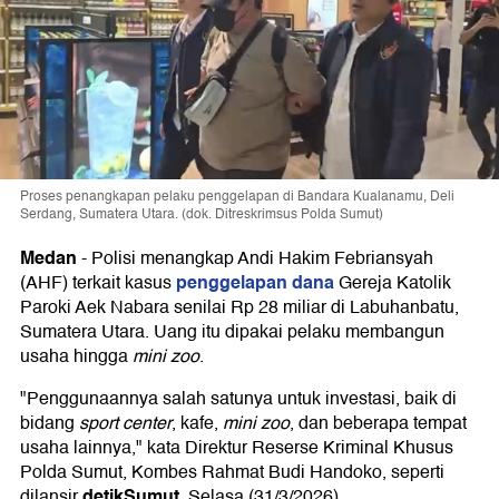
Proses penangkapan pelaku penggelapan di Bandara Kualanamu, Deli
Serdang, Sumatera Utara. (dok. Ditreskrimsus Polda Sumut)
Medan
-
Polisi menangkap Andi Hakim Febriansyah
penggelapan dana
(AHF) terkait kasus
Gereja Katolik
Paroki Aek Nabara senilai Rp 28 miliar di Labuhanbatu,
Sumatera Utara. Uang itu dipakai pelaku membangun
usaha hingga
mini zoo
.
"Penggunaannya salah satunya untuk investasi, baik di
bidang
sport center
, kafe,
mini zoo
, dan beberapa tempat
usaha lainnya," kata Direktur Reserse Kriminal Khusus
Polda Sumut, Kombes Rahmat Budi Handoko, seperti
detikSumut
dilansir
, Selasa (31/3/2026).