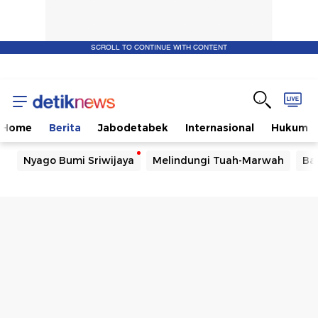
SCROLL TO CONTINUE WITH CONTENT
Home
Berita
Jabodetabek
Internasional
Hukum
Nyago Bumi Sriwijaya
Melindungi Tuah-Marwah
Ba