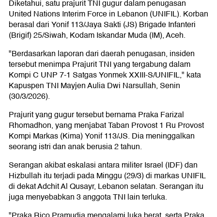
Diketahui, satu prajurit TNI gugur dalam penugasan
United Nations Interim Force in Lebanon (UNIFIL). Korban
berasal dari Yonif 113/Jaya Sakti (JS) Brigade Infanteri
(Brigif) 25/Siwah, Kodam Iskandar Muda (IM), Aceh.
"Berdasarkan laporan dari daerah penugasan, insiden
tersebut menimpa Prajurit TNI yang tergabung dalam
Kompi C UNP 7-1 Satgas Yonmek XXIII-S/UNIFIL," kata
Kapuspen TNI Mayjen Aulia Dwi Narsullah, Senin
(30/3/2026).
Prajurit yang gugur tersebut bernama Praka Farizal
Rhomadhon, yang menjabat Taban Provost 1 Ru Provost
Kompi Markas (Kima) Yonif 113/JS. Dia meninggalkan
seorang istri dan anak berusia 2 tahun.
Serangan akibat eskalasi antara militer Israel (IDF) dan
Hizbullah itu terjadi pada Minggu (29/3) di markas UNIFIL
di dekat Adchit Al Qusayr, Lebanon selatan. Serangan itu
juga menyebabkan 3 anggota TNI lain terluka.
"Praka Rico Pramudia mengalami luka berat, serta Praka