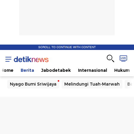
SCROLL TO CONTINUE WITH CONTENT
Home
Berita
Jabodetabek
Internasional
Hukum
Nyago Bumi Sriwijaya
Melindungi Tuah-Marwah
Ba