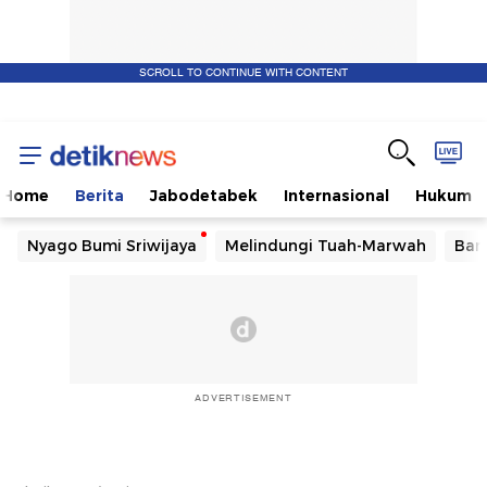
SCROLL TO CONTINUE WITH CONTENT
Home
Berita
Jabodetabek
Internasional
Hukum
Nyago Bumi Sriwijaya
Melindungi Tuah-Marwah
Ban
ADVERTISEMENT