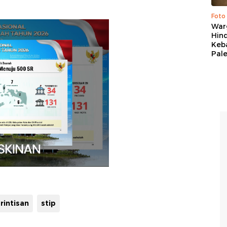
Foto
War
Hind
Keb
Pal
rintisan
stip