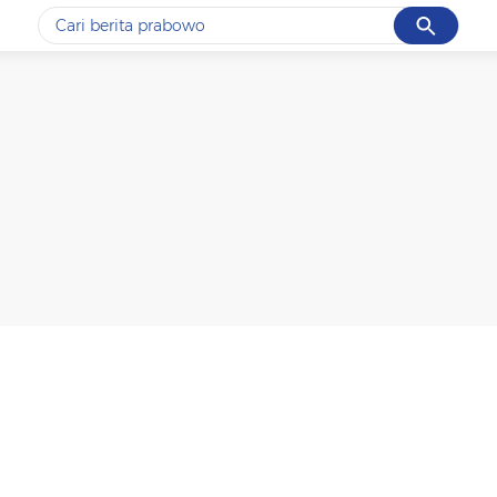
Cancel
Yang sedang ramai dicari
#1
ketik
#2
bromo
#3
streaming motogp
#4
prabowo
#5
data live draw sgp
Promoted
Terakhir yang dicari
Loading...