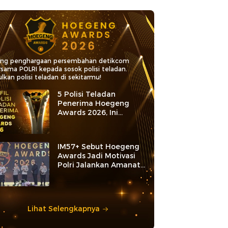
ang penghargaan persembahan detikcom
rsama POLRI kepada sosok polisi teladan.
lkan polisi teladan di sekitarmu!
5 Polisi Teladan
Penerima Hoegeng
Awards 2026, Ini
Kategori dan Kiprahnya
IM57+ Sebut Hoegeng
Awards Jadi Motivasi
Polri Jalankan Amanat
Konstitusi
Lihat Selengkapnya