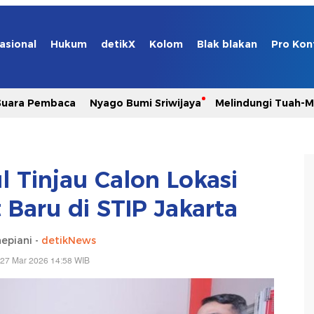
asional
Hukum
detikX
Kolom
Blak blakan
Pro Kon
Suara Pembaca
Nyago Bumi Sriwijaya
Melindungi Tuah-
l Tinjau Calon Lokasi
 Baru di STIP Jakarta
epiani -
detikNews
 27 Mar 2026 14:58 WIB