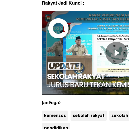
Rakyat Jadi Kunci':
(anl/ega)
kemensos
sekolah rakyat
sekolah 
pendidikan