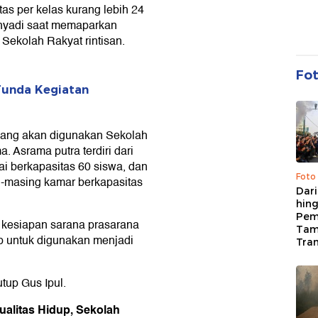
tas per kelas kurang lebih 24
ahyadi saat memaparkan
Sekolah Rakyat rintisan.
Fo
 Tunda Kegiatan
s yang akan digunakan Sekolah
 Asrama putra terdiri dari
ai berkapasitas 60 siswa, dan
Foto
ng-masing kamar berkapasitas
Dari
hing
Pem
 kesiapan sarana prasarana
Tam
p untuk digunakan menjadi
Tran
tup Gus Ipul.
alitas Hidup, Sekolah