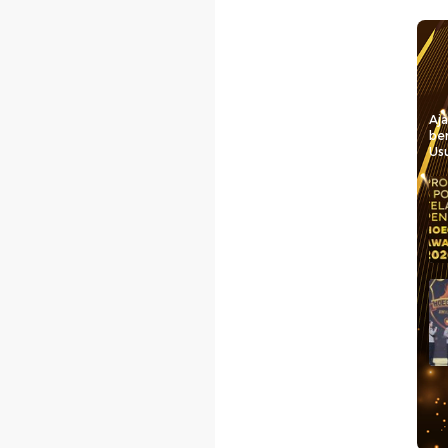
Aj
be
Usu