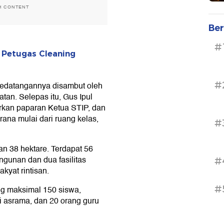
H CONTENT
Ber
#
 Petugas Cleaning
#
 Kedatangannya disambut oleh
tan. Selepas itu, Gus Ipul
kan paparan Ketua STIP, dan
ana mulai dari ruang kelas,
#
an 38 hektare. Terdapat 56
gunan dan dua fasilitas
#
kyat rintisan.
#
g maksimal 150 siswa,
i asrama, dan 20 orang guru