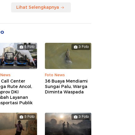
Lihat Selengkapnya
to
5 Foto
3 Foto
 News
Foto News
 Call Center
36 Buaya Mendiami
ga Rute Ancol,
Sungai Palu, Warga
prov DKI
Diminta Waspada
bah Layanan
sportasi Publik
5 Foto
3 Foto