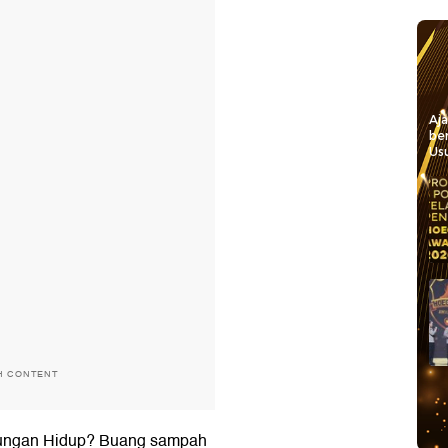
Aj
be
Usu
H CONTENT
ngkungan Hidup? Buang sampah