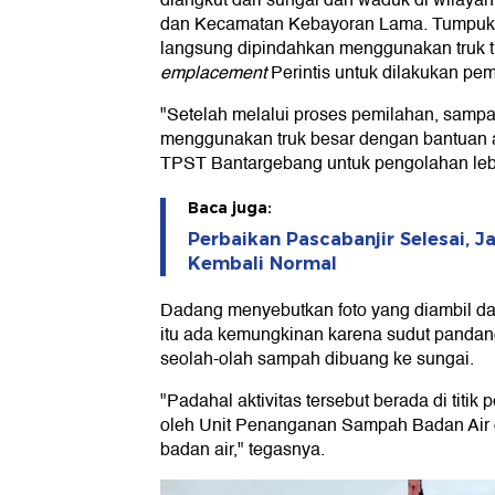
diangkut dari sungai dan waduk di wilay
dan Kecamatan Kebayoran Lama. Tumpuka
langsung dipindahkan menggunakan truk ti
emplacement
Perintis untuk dilakukan pem
"Setelah melalui proses pemilahan, sampa
menggunakan truk besar dengan bantuan al
TPST Bantargebang untuk pengolahan lebi
Baca juga:
Perbaikan Pascabanjir Selesai, 
Kembali Normal
Dadang menyebutkan foto yang diambil da
itu ada kemungkinan karena sudut pandang
seolah-olah sampah dibuang ke sungai.
"Padahal aktivitas tersebut berada di titi
oleh Unit Penanganan Sampah Badan Air 
badan air," tegasnya.