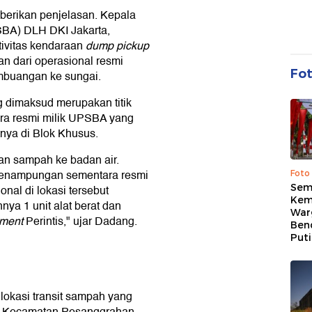
berikan penjelasan. Kepala
BA) DLH DKI Jakarta,
ivitas kendaraan
dump pickup
n dari operasional resmi
Fo
mbuangan ke sungai.
g dimaksud merupakan titik
a resmi milik UPSBA yang
nya di Blok Khusus.
an sampah ke badan air.
s penampungan sementara resmi
Foto
Sem
nal di lokasi tersebut
Kem
nya 1 unit alat berat dan
War
ment
Perintis," ujar Dadang.
Ben
Put
lokasi transit sampah yang