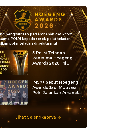
ang penghargaan persembahan detikcom
rsama POLRI kepada sosok polisi teladan.
lkan polisi teladan di sekitarmu!
5 Polisi Teladan
Penerima Hoegeng
Awards 2026, Ini
Kategori dan Kiprahnya
IM57+ Sebut Hoegeng
Awards Jadi Motivasi
Polri Jalankan Amanat
Konstitusi
Lihat Selengkapnya