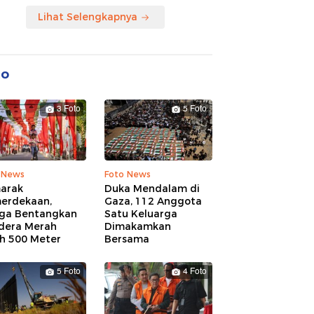
Lihat Selengkapnya
to
3 Foto
5 Foto
 News
Foto News
arak
Duka Mendalam di
erdekaan,
Gaza, 112 Anggota
ga Bentangkan
Satu Keluarga
dera Merah
Dimakamkan
ih 500 Meter
Bersama
5 Foto
4 Foto