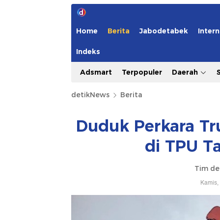
Home
Berita
Jabodetabek
Intern
Indeks
Adsmart
Terpopuler
Daerah
detikNews
Berita
Duduk Perkara Tr
di TPU Ta
Tim de
Kamis,