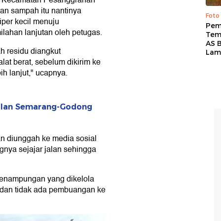
ah Kecamatan Pesanggrahan
n sampah itu nantinya
Foto
per kecil menuju
Pem
ilahan lanjutan oleh petugas.
Tem
AS B
h residu diangkut
Lam
at berat, sebelum dikirim ke
h lanjut," ucapnya.
Jalan Semarang-Godong
n diunggah ke media sosial
nya sejajar jalan sehingga
k penampungan yang dikelola
dan tidak ada pembuangan ke