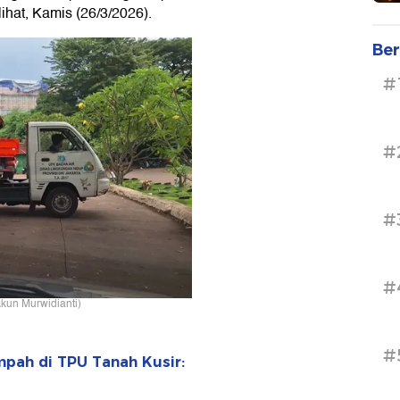
lihat, Kamis (26/3/2026).
Ber
#
#
#
#
 Akun Murwidianti)
#
mpah di TPU Tanah Kusir: