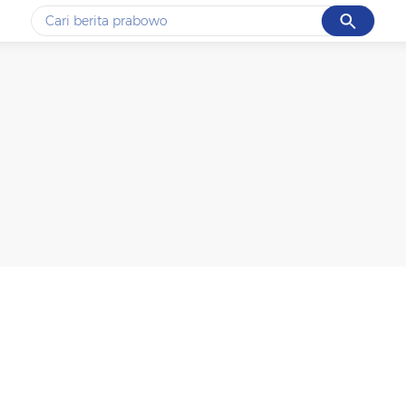
Cancel
Yang sedang ramai dicari
#1
data live draw sgp
#2
piala presiden 2026
#3
prabowo
#4
iran
#5
gempa hari ini
Promoted
Terakhir yang dicari
Loading...