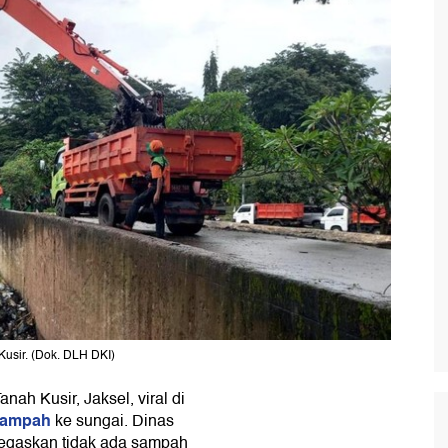
usir. (Dok. DLH DKI)
ah Kusir, Jaksel, viral di
sampah
ke sungai. Dinas
egaskan tidak ada sampah