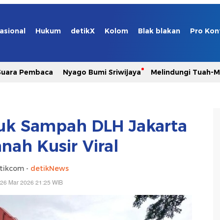
asional
Hukum
detikX
Kolom
Blak blakan
Pro Kon
Suara Pembaca
Nyago Bumi Sriwijaya
Melindungi Tuah-
uk Sampah DLH Jakarta
nah Kusir Viral
tikcom -
detikNews
 26 Mar 2026 21:25 WIB