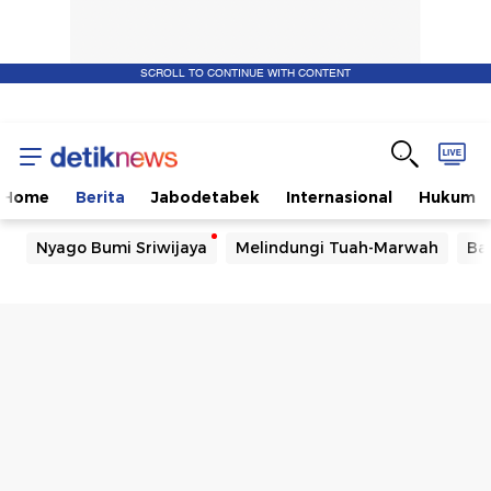
SCROLL TO CONTINUE WITH CONTENT
Home
Berita
Jabodetabek
Internasional
Hukum
Nyago Bumi Sriwijaya
Melindungi Tuah-Marwah
Ba